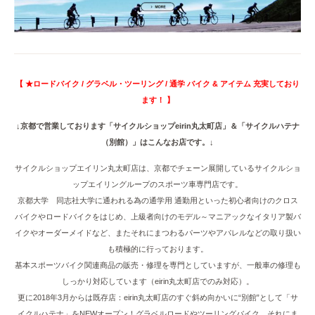
【 ★ロードバイク / グラベル・ツーリング / 通学 バイク & アイテム 充実しており
ます！ 】
↓京都で営業しております「サイクルショップeirin丸太町店」＆「サイクルハテナ
（別館）」はこんなお店です。↓
サイクルショップエイリン丸太町店は、京都でチェーン展開しているサイクルショ
ップエイリングループのスポーツ車専門店です。
京都大学 同志社大学に通われる為の通学用 通勤用といった初心者向けのクロス
バイクやロードバイクをはじめ、上級者向けのモデル～マニアックなイタリア製バ
イクやオーダーメイドなど、またそれにまつわるパーツやアパレルなどの取り扱い
も積極的に行っております。
基本スポーツバイク関連商品の販売・修理を専門としていますが、一般車の修理も
しっかり対応しています（eirin丸太町店でのみ対応）。
更に2018年3月からは既存店：eirin丸太町店のすぐ斜め向かいに“別館”として「サ
イクルハテナ」をNEWオープン！グラベルロードやツーリングバイク、それにま