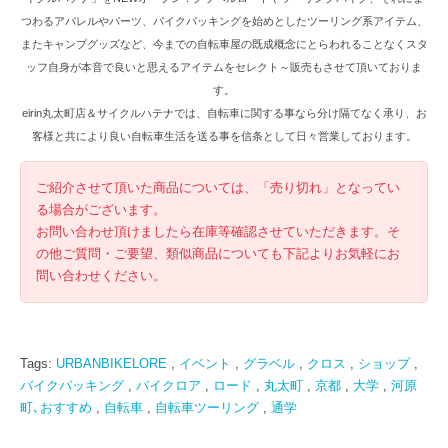
つわるアパレルやパーツ、バイクパッキングを始めとしたツーリング系アイテム、
またキャンプグッズなど、今までの自転車屋の既成概念にとらわれることなくスタ
ッフ自身が本音で良いと思えるアイテムをセレクト～販売もさせて頂いておりま
す。
eirin丸太町店＆サイクルハテナでは、自転車に関する事なら分け隔てなく承り、お
客様と共により良い自転車生活を送る事を信条として日々営業しております。
ご紹介させて頂いた商品については、「売り切れ」となってい
る場合がございます。
お問い合わせ頂けましたら在庫等確認させていただきます。そ
の他ご質問・ご要望、類似商品についても下記よりお気軽にお
問い合わせください。
Tags:
URBANBIKELORE
,
イベント
,
グラベル
,
クロス
,
ショップ
,
バイクパッキング
,
バイクロア
,
ロード
,
丸太町
,
京都
,
大学
,
河原
町､おすすめ
,
自転車
,
自転車ツーリング
,
通学