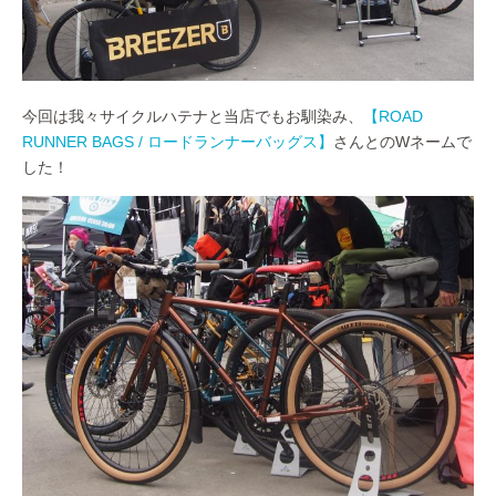
今回は我々サイクルハテナと当店でもお馴染み、
【ROAD
RUNNER BAGS / ロードランナーバッグス】
さんとのWネームで
した！