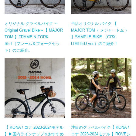
オリジナル グラベルバイク ～
当店オリジナル バイク 【
Original Gravel Bike～【 MAJOR
MAJOR TOM（ メジャートム ）
TOM 】FRAME & FORK
】SAMPLE BIKE （GRX
SET（フレーム＆フォークセッ
LIMITED ver.）のご紹介！
ト）のご紹介。
【 KONA / コナ 2023-2024モデル
注目のグラベルバイク【 KONA /
】▶国内ラインナップ＆おすすめ
コナ 2023-2024モデル 】ROVEシ