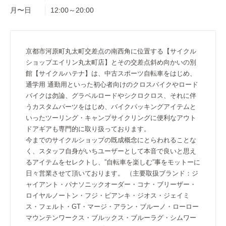
月〜日
12:00～20:00
京都市河原町丸太町交差点の南西角に位置する【サイクル
ショップエイリン丸太町店】とその交差点斜め向かいの別
館【サイクルハテナ】は、中古スポーツ自転車をはじめ、
通学用 通勤用といった初心者向けのクロスバイクやロード
バイクは勿論、グラベルロードやシクロクロス、それに伴
うカスタムパーツをはじめ、バイクパッキングアイテムと
いったツーリング・キャンプサイクリングに便利なアウト
ドアギアも専門的に取り扱っております。
今までのサイクルショップの既成概念にとらわれることな
く、スタッフ自身がいちユーザーとして本音で良いと思え
るアイテムをセレクトし、”自転車を楽しむ”事をモットーに
日々営業させて頂いております。 （主要取扱ブランド：ジ
ャイアント・パナソニックオーダー・コナ・ブリーザー・
ロイヤルノートン・フジ・ビアンキ・ジオス・ジェイミ
ス・フェルト・GT・マージ・アラン・ブルーノ・ローロー
マウンテンワークス・ブルックス・ブルーラグ・シムワー