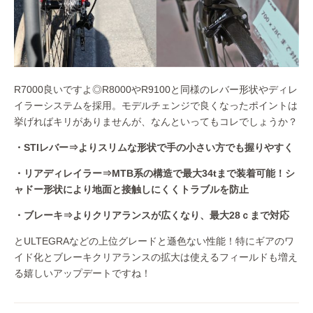
R7000良いですよ◎R8000やR9100と同様のレバー形状やディレ
イラーシステムを採用。モデルチェンジで良くなったポイントは
挙げればキリがありませんが、なんといってもコレでしょうか？
・STIレバー⇒よりスリムな形状で手の小さい方でも握りやすく
・リアディレイラー⇒MTB系の構造で最大34tまで装着可能！シ
ャドー形状により地面と接触しにくくトラブルを防止
・ブレーキ⇒よりクリアランスが広くなり、最大28ｃまで対応
とULTEGRAなどの上位グレードと遜色ない性能！特にギアのワ
イド化とブレーキクリアランスの拡大は使えるフィールドも増え
る嬉しいアップデートですね！