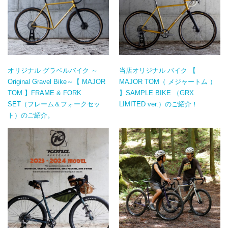
オリジナル グラベルバイク ～
当店オリジナル バイク 【
Original Gravel Bike～【 MAJOR
MAJOR TOM（ メジャートム ）
TOM 】FRAME & FORK
】SAMPLE BIKE （GRX
SET（フレーム＆フォークセッ
LIMITED ver.）のご紹介！
ト）のご紹介。