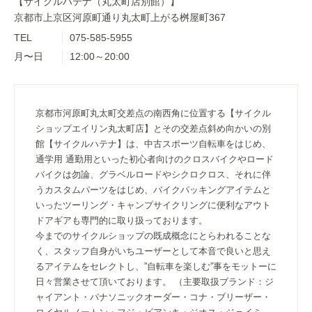
【サイクルハテナ（丸太町店別館）】
京都市上京区河原町通り丸太町上がる桝屋町367
TEL
075-585-5955
月〜日
12:00～20:00
京都市河原町丸太町交差点の南西角に位置する【サイクル
ショップエイリン丸太町店】とその交差点斜め向かいの別
館【サイクルハテナ】は、中古スポーツ自転車をはじめ、
通学用 通勤用といった初心者向けのクロスバイクやロード
バイクは勿論、グラベルロードやシクロクロス、それに伴
うカスタムパーツをはじめ、バイクパッキングアイテムと
いったツーリング・キャンプサイクリングに便利なアウト
ドアギアも専門的に取り扱っております。
今までのサイクルショップの既成概念にとらわれることな
く、スタッフ自身がいちユーザーとして本音で良いと思え
るアイテムをセレクトし、”自転車を楽しむ”事をモットーに
日々営業させて頂いております。 （主要取扱ブランド：ジ
ャイアント・パナソニックオーダー・コナ・ブリーザー・