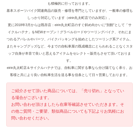
も積極的に行っております。
基本スポーツバイク関連商品の販売・修理を専門としていますが、一般車の修理も
しっかり対応しています（eirin丸太町店でのみ対応）。
更に2018年3月からは既存店：eirin丸太町店のすぐ斜め向かいに“別館”として「サ
イクルハテナ」をNEWオープン！グラベルロードやツーリングバイク、それにま
つわるアパレルやパーツ、バイクパッキングを始めとしたツーリング系アイテム、
またキャンプグッズなど、今までの自転車屋の既成概念にとらわれることなくスタ
ッフ自身が本音で良いと思えるアイテムをセレクト～販売もさせて頂いておりま
す。
eirin丸太町店＆サイクルハテナでは、自転車に関する事なら分け隔てなく承り、お
客様と共により良い自転車生活を送る事を信条として日々営業しております。
ご紹介させて頂いた商品については、「売り切れ」となってい
る場合がございます。
お問い合わせ頂けましたら在庫等確認させていただきます。そ
の他ご質問・ご要望、類似商品についても下記よりお気軽にお
問い合わせください。