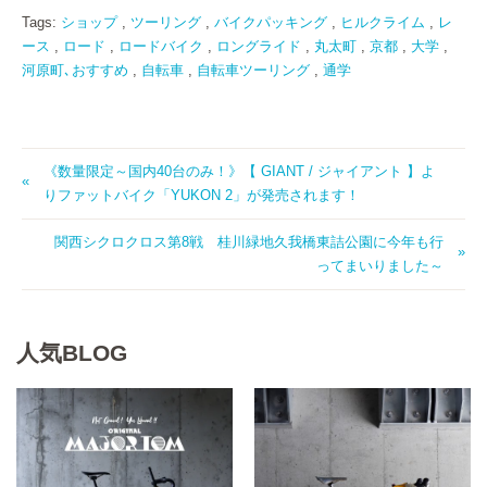
Tags:
ショップ
,
ツーリング
,
バイクパッキング
,
ヒルクライム
,
レ
ース
,
ロード
,
ロードバイク
,
ロングライド
,
丸太町
,
京都
,
大学
,
河原町､おすすめ
,
自転車
,
自転車ツーリング
,
通学
《数量限定～国内40台のみ！》【 GIANT / ジャイアント 】よ
りファットバイク「YUKON 2」が発売されます！
関西シクロクロス第8戦 桂川緑地久我橋東詰公園に今年も行
ってまいりました～
人気BLOG