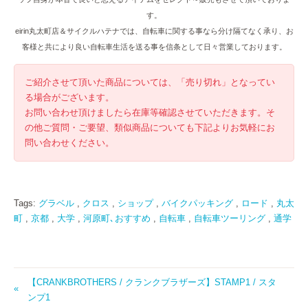
す。
eirin丸太町店＆サイクルハテナでは、自転車に関する事なら分け隔てなく承り、お
客様と共により良い自転車生活を送る事を信条として日々営業しております。
ご紹介させて頂いた商品については、「売り切れ」となってい
る場合がございます。
お問い合わせ頂けましたら在庫等確認させていただきます。そ
の他ご質問・ご要望、類似商品についても下記よりお気軽にお
問い合わせください。
Tags:
グラベル
,
クロス
,
ショップ
,
バイクパッキング
,
ロード
,
丸太
町
,
京都
,
大学
,
河原町､おすすめ
,
自転車
,
自転車ツーリング
,
通学
【CRANKBROTHERS / クランクブラザーズ】STAMP1 / スタ
ンプ1