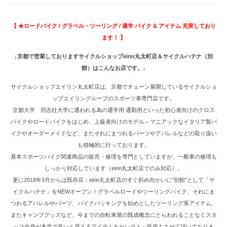
【 ★ロードバイク / グラベル・ツーリング / 通学 バイク & アイテム 充実しており
ます！ 】
↓京都で営業しておりますサイクルショップeirin丸太町店＆サイクルハテナ（別
館）はこんなお店です。↓
サイクルショップエイリン丸太町店は、京都でチェーン展開しているサイクルショ
ップエイリングループのスポーツ車専門店です。
京都大学 同志社大学に通われる為の通学用 通勤用といった初心者向けのクロス
バイクやロードバイクをはじめ、上級者向けのモデル～マニアックなイタリア製バ
イクやオーダーメイドなど、またそれにまつわるパーツやアパレルなどの取り扱い
も積極的に行っております。
基本スポーツバイク関連商品の販売・修理を専門としていますが、一般車の修理も
しっかり対応しています（eirin丸太町店でのみ対応）。
更に2018年3月からは既存店：eirin丸太町店のすぐ斜め向かいに“別館”として「サ
イクルハテナ」をNEWオープン！グラベルロードやツーリングバイク、それにま
つわるアパレルやパーツ、バイクパッキングを始めとしたツーリング系アイテム、
またキャンプグッズなど、今までの自転車屋の既成概念にとらわれることなくスタ
ッフ自身が本音で良いと思えるアイテムをセレクト～販売もさせて頂いておりま