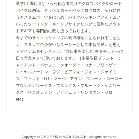
通学用 通勤用といった初心者向けのクロスバイクやロード
バイクは勿論、グラベルロードやシクロクロス、それに伴
うカスタムパーツをはじめ、バイクパッキングアイテムと
いったツーリング・キャンプサイクリングに便利なアウト
ドアギアも専門的に取り扱っております。
今までのサイクルショップの既成概念にとらわれることな
く、スタッフ自身がいちユーザーとして本音で良いと思え
るアイテムをセレクトし、”自転車を楽しむ”事をモットーに
日々営業させて頂いております。 （主要取扱ブランド：ジ
ャイアント・パナソニックオーダー・コナ・ブリーザー・
ロイヤルノートン・フジ・ビアンキ・ジオス・ジェイミ
ス・フェルト・GT・マージ・アラン・ブルーノ・ローロー
マウンテンワークス・ブルックス・ブルーラグ・シムワー
クス・ベロオレンジ・アピデュラ・リンタマン・ジロ
etc）
Copyright © CYCLE EIRIN MARUTAMACHI. all rights reserved.