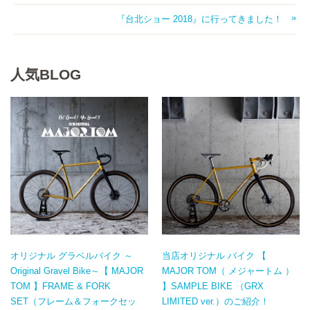
『台北ショー 2018』に行ってきました！
人気BLOG
オリジナル グラベルバイク ～
当店オリジナル バイク 【
Original Gravel Bike～【 MAJOR
MAJOR TOM（ メジャートム ）
TOM 】FRAME & FORK
】SAMPLE BIKE （GRX
SET（フレーム＆フォークセッ
LIMITED ver.）のご紹介！