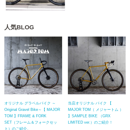
人気BLOG
オリジナル グラベルバイク ～
当店オリジナル バイク 【
Original Gravel Bike～【 MAJOR
MAJOR TOM（ メジャートム ）
TOM 】FRAME & FORK
】SAMPLE BIKE （GRX
SET（フレーム＆フォークセッ
LIMITED ver.）のご紹介！
ト）のご紹介。