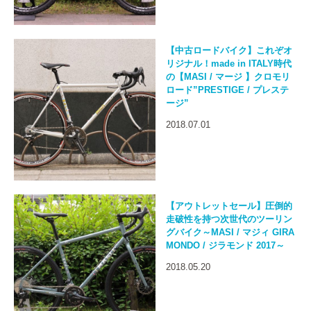
【中古ロードバイク】これぞオ
リジナル！made in ITALY時代
の【MASI / マージ 】クロモリ
ロード”PRESTIGE / プレステ
ージ”
2018.07.01
【アウトレットセール】圧倒的
走破性を持つ次世代のツーリン
グバイク～MASI / マジィ GIRA
MONDO / ジラモンド 2017～
2018.05.20