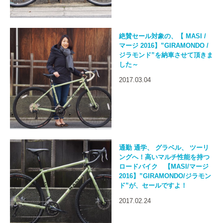
絶賛セール対象の、【 MASI /
マージ 2016】”GIRAMONDO /
ジラモンド”を納車させて頂きま
した～
2017.03.04
通勤 通学、 グラベル、 ツーリ
ングへ！高いマルチ性能を持つ
ロードバイク 【MASI/マージ
2016】”GIRAMONDO/ジラモン
ド”が、セールですよ！
2017.02.24