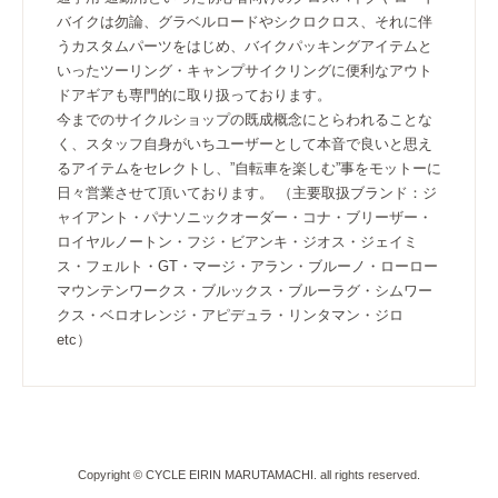
バイクは勿論、グラベルロードやシクロクロス、それに伴
うカスタムパーツをはじめ、バイクパッキングアイテムと
いったツーリング・キャンプサイクリングに便利なアウト
ドアギアも専門的に取り扱っております。
今までのサイクルショップの既成概念にとらわれることな
く、スタッフ自身がいちユーザーとして本音で良いと思え
るアイテムをセレクトし、”自転車を楽しむ”事をモットーに
日々営業させて頂いております。 （主要取扱ブランド：ジ
ャイアント・パナソニックオーダー・コナ・ブリーザー・
ロイヤルノートン・フジ・ビアンキ・ジオス・ジェイミ
ス・フェルト・GT・マージ・アラン・ブルーノ・ローロー
マウンテンワークス・ブルックス・ブルーラグ・シムワー
クス・ベロオレンジ・アピデュラ・リンタマン・ジロ
etc）
Copyright © CYCLE EIRIN MARUTAMACHI. all rights reserved.