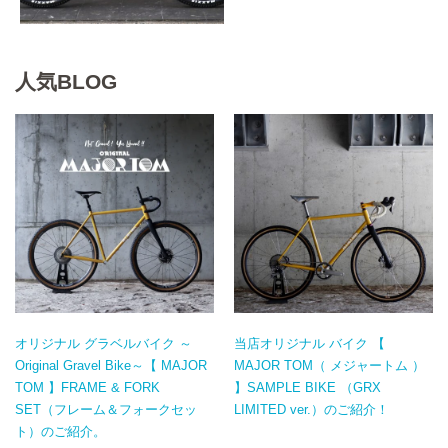
人気BLOG
オリジナル グラベルバイク ～
当店オリジナル バイク 【
Original Gravel Bike～【 MAJOR
MAJOR TOM（ メジャートム ）
TOM 】FRAME & FORK
】SAMPLE BIKE （GRX
SET（フレーム＆フォークセッ
LIMITED ver.）のご紹介！
ト）のご紹介。