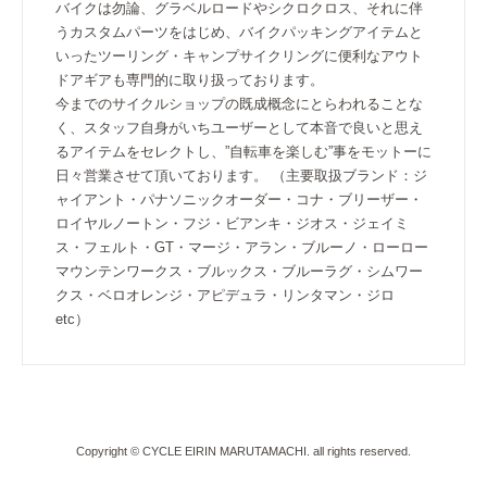
バイクは勿論、グラベルロードやシクロクロス、それに伴
うカスタムパーツをはじめ、バイクパッキングアイテムと
いったツーリング・キャンプサイクリングに便利なアウト
ドアギアも専門的に取り扱っております。
今までのサイクルショップの既成概念にとらわれることな
く、スタッフ自身がいちユーザーとして本音で良いと思え
るアイテムをセレクトし、”自転車を楽しむ”事をモットーに
日々営業させて頂いております。 （主要取扱ブランド：ジ
ャイアント・パナソニックオーダー・コナ・ブリーザー・
ロイヤルノートン・フジ・ビアンキ・ジオス・ジェイミ
ス・フェルト・GT・マージ・アラン・ブルーノ・ローロー
マウンテンワークス・ブルックス・ブルーラグ・シムワー
クス・ベロオレンジ・アピデュラ・リンタマン・ジロ
etc）
Copyright © CYCLE EIRIN MARUTAMACHI. all rights reserved.