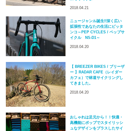
2018.04.21
ニュージャンル誕生!!深く広い
拡張性であなたの生活にピッタ
ンコ～PEP CYCLES / ペップサ
イクル NS-D1～
2018.04.20
【 BREEZER BIKES / ブリーザ
ー 】RADAR CAFE（レイダー
カフェ）で林道サイクリングし
てきました。
2018.04.20
おしゃれは足元から！！快適・
高機能にポップでスタイリッシ
ュなデザインをプラスしたサイ