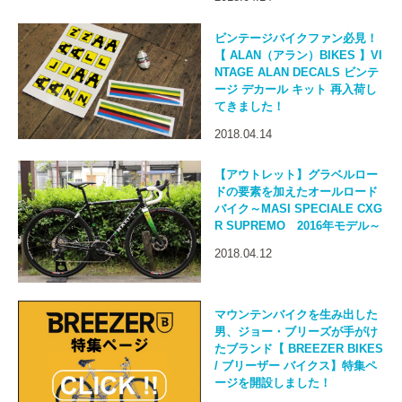
ビンテージバイクファン必見！
【 ALAN（アラン）BIKES 】VI
NTAGE ALAN DECALS ビンテ
ージ デカール キット 再入荷し
てきました！
2018.04.14
【アウトレット】グラベルロー
ドの要素を加えたオールロード
バイク～MASI SPECIALE CXG
R SUPREMO 2016年モデル～
2018.04.12
マウンテンバイクを生み出した
男、ジョー・ブリーズが手がけ
たブランド【 BREEZER BIKES
/ ブリーザー バイクス】特集ペ
ージを開設しました！