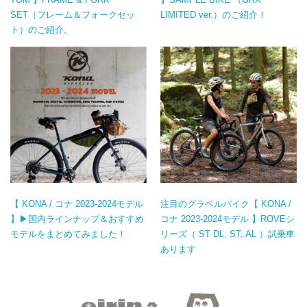
SET（フレーム＆フォークセッ
LIMITED ver.）のご紹介！
ト）のご紹介。
【 KONA / コナ 2023-2024モデル
注目のグラベルバイク【 KONA /
】▶国内ラインナップ＆おすすめ
コナ 2023-2024モデル 】ROVEシ
モデルをまとめてみました！
リーズ（ ST DL, ST, AL ）試乗車
あります