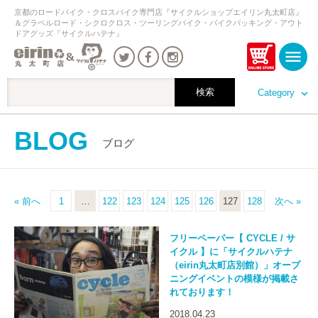
京都のロードバイク・クロスバイク専門店『サイクルショップエイリン丸太町店』
＆グラベルロード・シクロクロス・ツーリングバイク・バイクパッキング・アウト
ドアグッズ『サイクルハテナ』
Category
BLOG
ブログ
« 前へ
1
…
122
123
124
125
126
127
128
次へ »
フリーペーパー【 CYCLE / サ
イクル 】に「サイクルハテナ
（eirin丸太町店別館）」オープ
ニングイベントの模様が掲載さ
れております！
2018.04.23