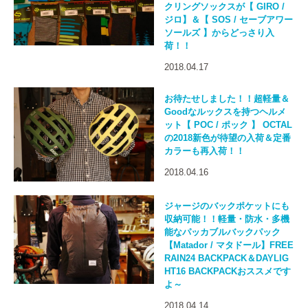
クリングソックスが【 GIRO /
ジロ】＆【 SOS / セーブアワー
ソールズ 】からどっさり入
荷！！
2018.04.17
お待たせしました！！超軽量＆
Goodなルックスを持つヘルメ
ット【 POC / ポック 】 OCTAL
の2018新色が待望の入荷＆定番
カラーも再入荷！！
2018.04.16
ジャージのバックポケットにも
収納可能！！軽量・防水・多機
能なパッカブルバックパック
【Matador / マタドール】FREE
RAIN24 BACKPACK＆DAYLIG
HT16 BACKPACKおススメです
よ～
2018.04.14