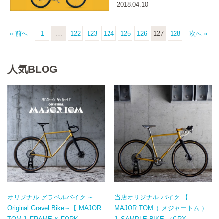
2018.04.10
« 前へ
1
…
122
123
124
125
126
127
128
次へ »
人気BLOG
オリジナル グラベルバイク ～
当店オリジナル バイク 【
Original Gravel Bike～【 MAJOR
MAJOR TOM（ メジャートム ）
TOM 】FRAME & FORK
】SAMPLE BIKE （GRX