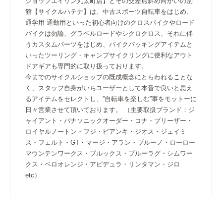
ショップエイリン丸太町店】とその交差点斜め向かいの別
館【サイクルハテナ】は、中古スポーツ自転車をはじめ、
通学用 通勤用といった初心者向けのクロスバイクやロード
バイクは勿論、グラベルロードやシクロクロス、それに伴
うカスタムパーツをはじめ、バイクパッキングアイテムと
いったツーリング・キャンプサイクリングに便利なアウト
ドアギアも専門的に取り扱っております。
今までのサイクルショップの既成概念にとらわれることな
く、スタッフ自身がいちユーザーとして本音で良いと思え
るアイテムをセレクトし、”自転車を楽しむ”事をモットーに
日々営業させて頂いております。 （主要取扱ブランド：ジ
ャイアント・パナソニックオーダー・コナ・ブリーザー・
ロイヤルノートン・フジ・ビアンキ・ジオス・ジェイミ
ス・フェルト・GT・マージ・アラン・ブルーノ・ローロー
マウンテンワークス・ブルックス・ブルーラグ・シムワー
クス・ベロオレンジ・アピデュラ・リンタマン・ジロ
etc）