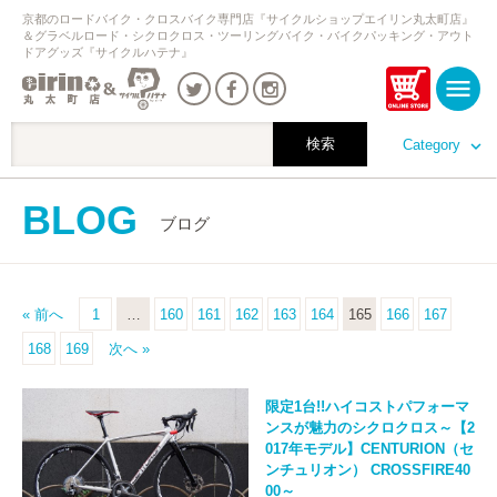
京都のロードバイク・クロスバイク専門店『サイクルショップエイリン丸太町店』
＆グラベルロード・シクロクロス・ツーリングバイク・バイクパッキング・アウト
ドアグッズ『サイクルハテナ』
Category
BLOG
ブログ
« 前へ
1
…
160
161
162
163
164
165
166
167
168
169
次へ »
限定1台!!ハイコストパフォーマ
ンスが魅力のシクロクロス～【2
017年モデル】CENTURION（セ
ンチュリオン） CROSSFIRE40
00～