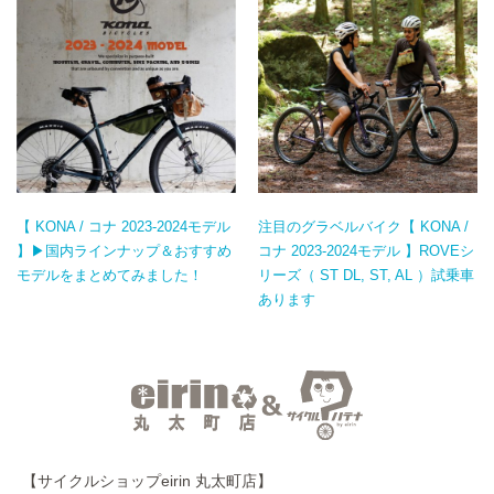
【 KONA / コナ 2023-2024モデル
注目のグラベルバイク【 KONA /
】▶国内ラインナップ＆おすすめ
コナ 2023-2024モデル 】ROVEシ
モデルをまとめてみました！
リーズ（ ST DL, ST, AL ）試乗車
あります
【サイクルショップeirin 丸太町店】