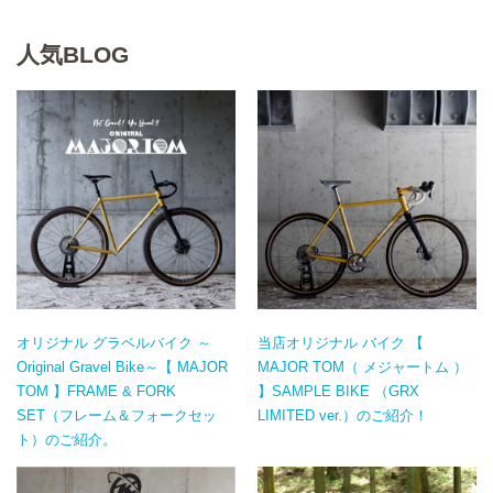
人気BLOG
オリジナル グラベルバイク ～
当店オリジナル バイク 【
Original Gravel Bike～【 MAJOR
MAJOR TOM（ メジャートム ）
TOM 】FRAME & FORK
】SAMPLE BIKE （GRX
SET（フレーム＆フォークセッ
LIMITED ver.）のご紹介！
ト）のご紹介。