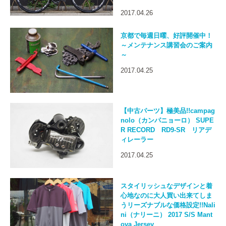
2017.04.26
京都で毎週日曜、好評開催中！
～メンテナンス講習会のご案内
～
2017.04.25
【中古パーツ】極美品!!campag
nolo（カンパニョーロ） SUPE
R RECORD RD9-SR リアデ
ィレーラー
2017.04.25
スタイリッシュなデザインと着
心地なのに大人買い出来てしま
うリーズナブルな価格設定!!Nali
ni（ナリーニ） 2017 S/S Mant
ova Jersey