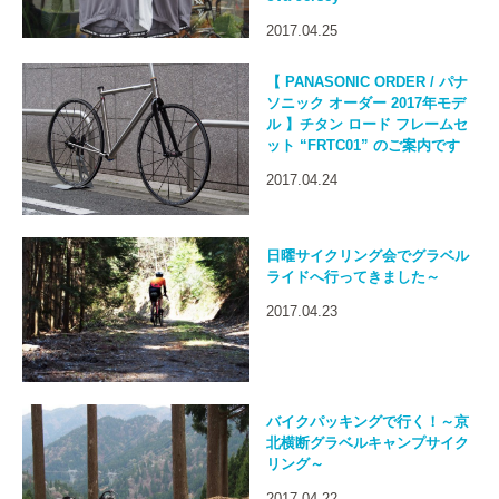
2017.04.25
【 PANASONIC ORDER / パナ
ソニック オーダー 2017年モデ
ル 】チタン ロード フレームセ
ット “FRTC01” のご案内です
2017.04.24
日曜サイクリング会でグラベル
ライドへ行ってきました～
2017.04.23
バイクパッキングで行く！～京
北横断グラベルキャンプサイク
リング～
2017.04.22