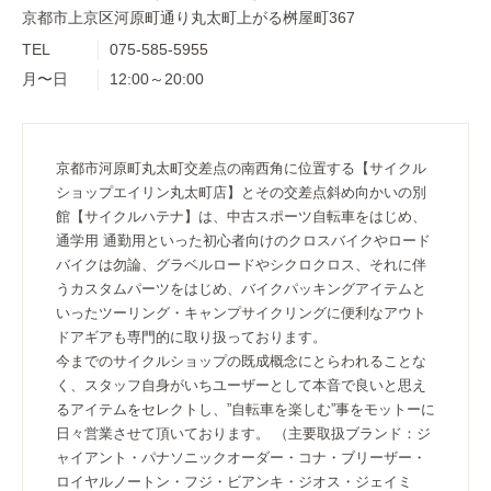
京都市上京区河原町通り丸太町上がる桝屋町367
TEL
075-585-5955
月〜日
12:00～20:00
京都市河原町丸太町交差点の南西角に位置する【サイクル
ショップエイリン丸太町店】とその交差点斜め向かいの別
館【サイクルハテナ】は、中古スポーツ自転車をはじめ、
通学用 通勤用といった初心者向けのクロスバイクやロード
バイクは勿論、グラベルロードやシクロクロス、それに伴
うカスタムパーツをはじめ、バイクパッキングアイテムと
いったツーリング・キャンプサイクリングに便利なアウト
ドアギアも専門的に取り扱っております。
今までのサイクルショップの既成概念にとらわれることな
く、スタッフ自身がいちユーザーとして本音で良いと思え
るアイテムをセレクトし、”自転車を楽しむ”事をモットーに
日々営業させて頂いております。 （主要取扱ブランド：ジ
ャイアント・パナソニックオーダー・コナ・ブリーザー・
ロイヤルノートン・フジ・ビアンキ・ジオス・ジェイミ