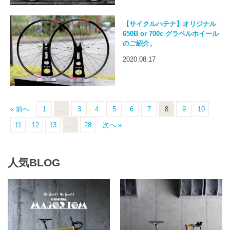
【サイクルハテナ】オリジナル
650B or 700c グラベルホイール
のご紹介。
2020.08.17
« 前へ
1
…
3
4
5
6
7
8
9
10
11
12
13
…
28
次へ »
人気BLOG