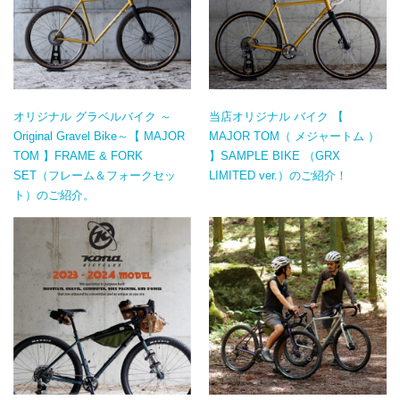
オリジナル グラベルバイク ～
当店オリジナル バイク 【
Original Gravel Bike～【 MAJOR
MAJOR TOM（ メジャートム ）
TOM 】FRAME & FORK
】SAMPLE BIKE （GRX
SET（フレーム＆フォークセッ
LIMITED ver.）のご紹介！
ト）のご紹介。