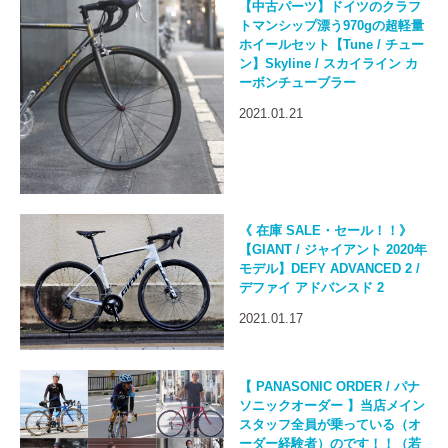
【中古パーツ】ドイツのクラフ
トマンシップ漂う970gの超軽量
ホイールセット【Tune / チュー
ン】Skyline / スカイライン カ
ーボンチューブラー
2021.01.21
《 在庫 SALE・セール！！》
【GIANT / ジャイアント 2020年
モデル】DEFY ADVANCED 2 /
デファイ アドバンスド 2
2021.01.17
【 PANASONIC ORDER / パナ
ソニックオーダー 】当店メイン
スタッフ全員が乗っている（オ
ーダー経験者）のです！！（若