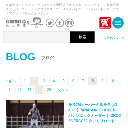
京都のロードバイク・クロスバイク専門店『サイクルショップエイリン丸太町店』
＆グラベルロード・シクロクロス・ツーリングバイク・バイクパッキング・アウト
ドアグッズ『サイクルハテナ』
Category
BLOG
ブログ
« 前へ
1
…
3
4
5
6
7
8
9
10
11
12
13
…
28
次へ »
身長2Mオーバーの高身長もO
K！【 PANASONIC ORDER /
パナソニックオーダー 】ORCC
32/FRCC32 クロモリロード