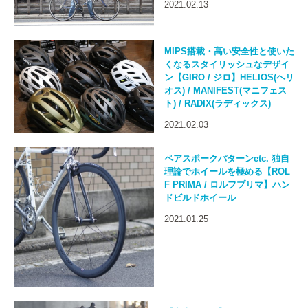
2021.02.13
MIPS搭載・高い安全性と使いた
くなるスタイリッシュなデザイ
ン【GIRO / ジロ】HELIOS(ヘリ
オス) / MANIFEST(マニフェス
ト) / RADIX(ラディックス)
2021.02.03
ペアスポークパターンetc. 独自
理論でホイールを極める【ROL
F PRIMA / ロルフプリマ】ハン
ドビルドホイール
2021.01.25