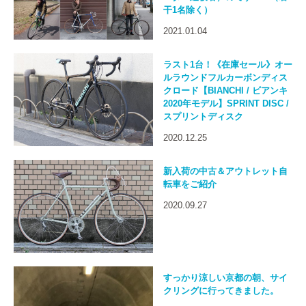
干1名除く）
2021.01.04
ラスト1台！《在庫セール》オー
ルラウンドフルカーボンディス
クロード【BIANCHI / ビアンキ
2020年モデル】SPRINT DISC /
スプリントディスク
2020.12.25
新入荷の中古＆アウトレット自
転車をご紹介
2020.09.27
すっかり涼しい京都の朝、サイ
クリングに行ってきました。