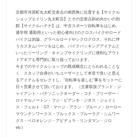
京都市河原町丸太町交差点の南西角に位置する【サイクル
ショップエイリン丸太町店】とその交差点斜め向かいの別
館【サイクルハテナ】は、中古スポーツ自転車をはじめ、
通学用 通勤用といった初心者向けのクロスバイクやロード
バイクは勿論、グラベルロードやシクロクロス、それに伴
うカスタムパーツをはじめ、バイクパッキングアイテムと
いったツーリング・キャンプサイクリングに便利なアウト
ドアギアも専門的に取り扱っております。
今までのサイクルショップの既成概念にとらわれることな
く、スタッフ自身がいちユーザーとして本音で良いと思え
るアイテムをセレクトし、”自転車を楽しむ”事をモットーに
日々営業させて頂いております。 （主要取扱ブランド：ジ
ャイアント・パナソニックオーダー・コナ・ブリーザー・
ロイヤルノートン・フジ・ビアンキ・ジオス・ジェイミ
ス・フェルト・GT・マージ・アラン・ブルーノ・ローロー
マウンテンワークス・ブルックス・ブルーラグ・シムワー
クス・ベロオレンジ・アピデュラ・リンタマン・ジロ
etc）