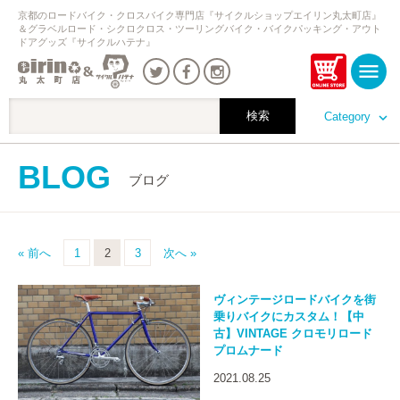
京都のロードバイク・クロスバイク専門店『サイクルショップエイリン丸太町店』
＆グラベルロード・シクロクロス・ツーリングバイク・バイクパッキング・アウト
ドアグッズ『サイクルハテナ』
Category
BLOG
ブログ
« 前へ
1
2
3
次へ »
ヴィンテージロードバイクを街
乗りバイクにカスタム！【中
古】VINTAGE クロモリロード
プロムナード
2021.08.25