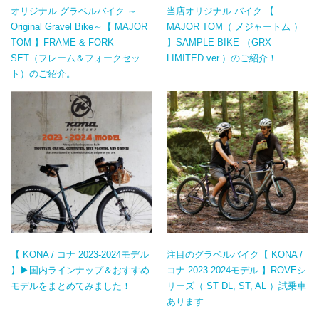
オリジナル グラベルバイク ～
当店オリジナル バイク 【
Original Gravel Bike～【 MAJOR
MAJOR TOM（ メジャートム ）
TOM 】FRAME & FORK
】SAMPLE BIKE （GRX
SET（フレーム＆フォークセッ
LIMITED ver.）のご紹介！
ト）のご紹介。
【 KONA / コナ 2023-2024モデル
注目のグラベルバイク【 KONA /
】▶国内ラインナップ＆おすすめ
コナ 2023-2024モデル 】ROVEシ
モデルをまとめてみました！
リーズ（ ST DL, ST, AL ）試乗車
あります