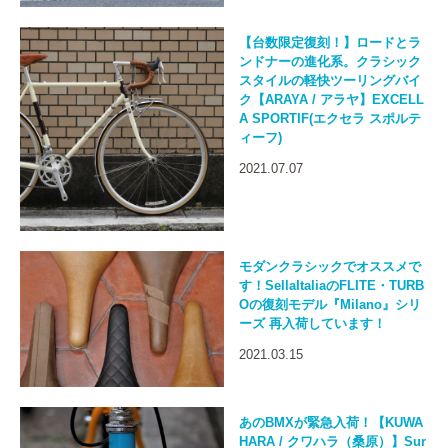
【台数限定復刻！】ロードとラ
ンドナーの進化系。クラシック
スタイルの軽快ツーリングバイ
ク【ARAYA / アラヤ】EXCELL
A SPORTIF(エクセラ スポルテ
ィーフ)
2021.07.07
モダンクラシックでオススメで
す！SellaItaliaのFLITE・TURB
Oの復刻モデル『Milano』シリ
ーズ 再入荷しています！
2021.03.15
あのBMXが緊急入荷！【KUWA
HARA / クワハラ（桑原）】Sur