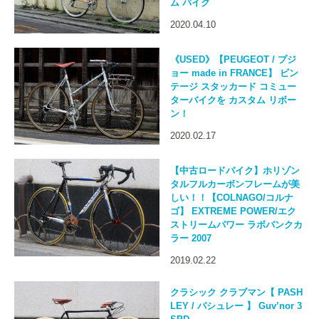
ム バイク
2020.04.10
《USED》【PEUGEOT / プジ
ョー made in FRANCE】 ビン
テージ スタッカード コミュー
ターバイクを カスタム リボー
ン！
2020.02.17
【中古ロードバイク】ホリゾン
タルフルカーボンフレームが美
しい！！【COLNAGO/コルナ
ゴ】 EXTREME POWER/エク
ストリームパワー ラボバンクカ
ラー 2007
2019.02.22
クラシック クラブマン【 PASH
LEY / パシュレー 】 Guv’nor 3