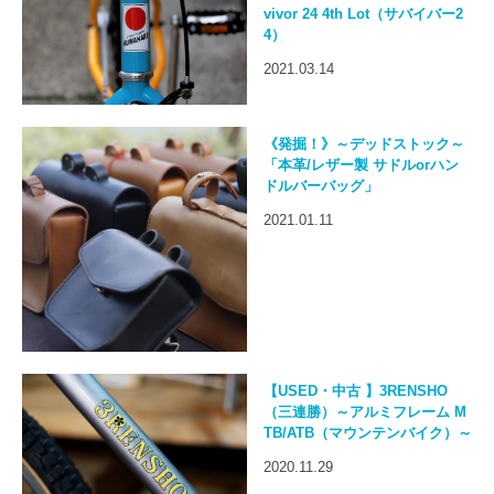
vivor 24 4th Lot（サバイバー2
4）
2021.03.14
《発掘！》～デッドストック～
「本革/レザー製 サドルorハン
ドルバーバッグ」
2021.01.11
【USED・中古 】3RENSHO
（三連勝）～アルミフレーム M
TB/ATB（マウンテンバイク）～
2020.11.29