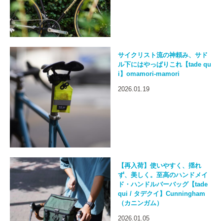
サイクリスト流の神頼み、サド
ル下にはやっぱりこれ【tade qu
i】omamori-mamori
2026.01.19
【再入荷】使いやすく、揺れ
ず、美しく。至高のハンドメイ
ド・ハンドルバーバッグ【tade
qui / タデクイ】Cunningham
（カニンガム）
2026.01.05