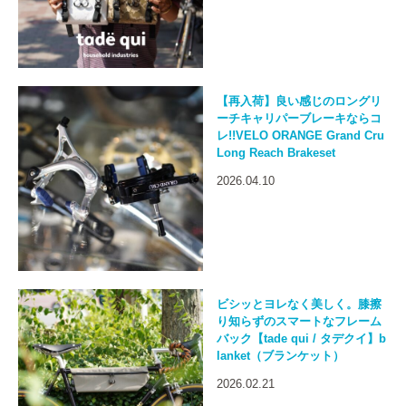
【再入荷】良い感じのロングリ
ーチキャリパーブレーキならコ
レ!!VELO ORANGE Grand Cru
Long Reach Brakeset
2026.04.10
ビシッとヨレなく美しく。膝擦
り知らずのスマートなフレーム
バック【tade qui / タデクイ】b
lanket（ブランケット）
2026.02.21