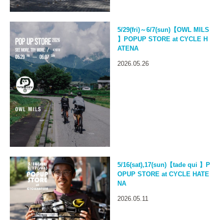
5/29(fri)～6/7(sun)【OWL MILS
】POPUP STORE at CYCLE H
ATENA
2026.05.26
5/16(sat),17(sun)【tade qui 】P
OPUP STORE at CYCLE HATE
NA
2026.05.11