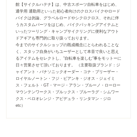
館【サイクルハテナ】は、中古スポーツ自転車をはじめ、
通学用 通勤用といった初心者向けのクロスバイクやロード
バイクは勿論、グラベルロードやシクロクロス、それに伴
うカスタムパーツをはじめ、バイクパッキングアイテムと
いったツーリング・キャンプサイクリングに便利なアウト
ドアギアも専門的に取り扱っております。
今までのサイクルショップの既成概念にとらわれることな
く、スタッフ自身がいちユーザーとして本音で良いと思え
るアイテムをセレクトし、”自転車を楽しむ”事をモットーに
日々営業させて頂いております。 （主要取扱ブランド：ジ
ャイアント・パナソニックオーダー・コナ・ブリーザー・
ロイヤルノートン・フジ・ビアンキ・ジオス・ジェイミ
ス・フェルト・GT・マージ・アラン・ブルーノ・ローロー
マウンテンワークス・ブルックス・ブルーラグ・シムワー
クス・ベロオレンジ・アピデュラ・リンタマン・ジロ
etc）