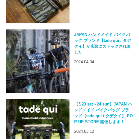
JAPAN ハンドメイド バイクバ
ッグ ブランド【tade qui / タデ
クイ】が店頭にストックされま
した
2024.04.04
【3/23 sat～24 sun】JAPAN ハ
ンドメイド バイクバッグ ブラ
ンド【tade qui / タデクイ】 PO
P UP STORE 開催します！
2024.03.12