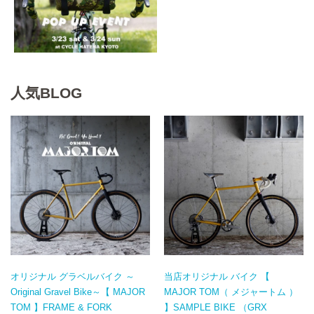
人気BLOG
オリジナル グラベルバイク ～
当店オリジナル バイク 【
Original Gravel Bike～【 MAJOR
MAJOR TOM（ メジャートム ）
TOM 】FRAME & FORK
】SAMPLE BIKE （GRX