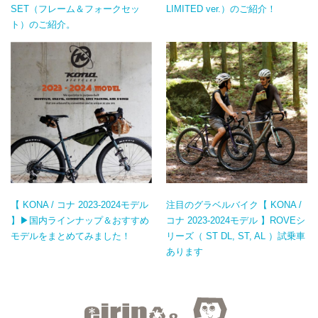
SET（フレーム＆フォークセッ
LIMITED ver.）のご紹介！
ト）のご紹介。
【 KONA / コナ 2023-2024モデル
注目のグラベルバイク【 KONA /
】▶国内ラインナップ＆おすすめ
コナ 2023-2024モデル 】ROVEシ
モデルをまとめてみました！
リーズ（ ST DL, ST, AL ）試乗車
あります