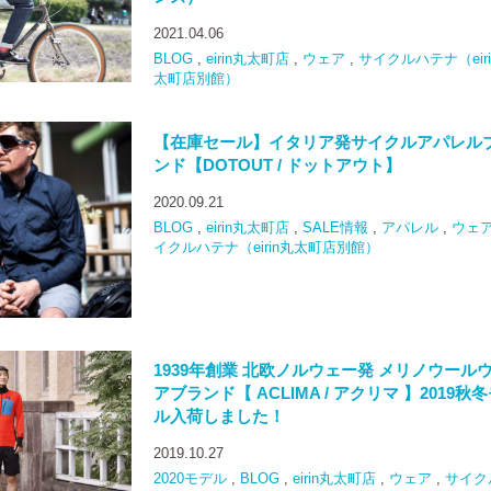
2021.04.06
BLOG
,
eirin丸太町店
,
ウェア
,
サイクルハテナ（eiri
太町店別館）
【在庫セール】イタリア発サイクルアパレル
ンド【DOTOUT / ドットアウト】
2020.09.21
BLOG
,
eirin丸太町店
,
SALE情報
,
アパレル
,
ウェ
イクルハテナ（eirin丸太町店別館）
1939年創業 北欧ノルウェー発 メリノウール
アブランド【 ACLIMA / アクリマ 】2019秋
ル入荷しました！
2019.10.27
2020モデル
,
BLOG
,
eirin丸太町店
,
ウェア
,
サイク