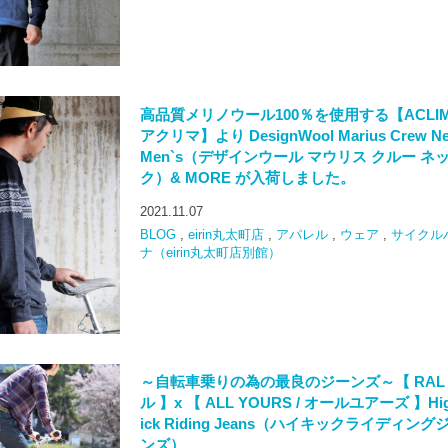
高品質メリノウール100％を使用する【ACLIMA
アクリマ】より DesignWool Marius Crew Ne
Men`s（デザインウール マウリス クルー ネ
ク）& MORE が入荷しました。
2021.11.07
BLOG
,
eirin丸太町店
,
アパレル
,
ウェア
,
サイクル
ナ（eirin丸太町店別館）
～自転車乗りの為の最良のジーンズ～【 RAL /
ル 】x 【 ALL YOURS / オールユアーズ 】Hig
ick Riding Jeans（ハイキックライディング
ンズ）