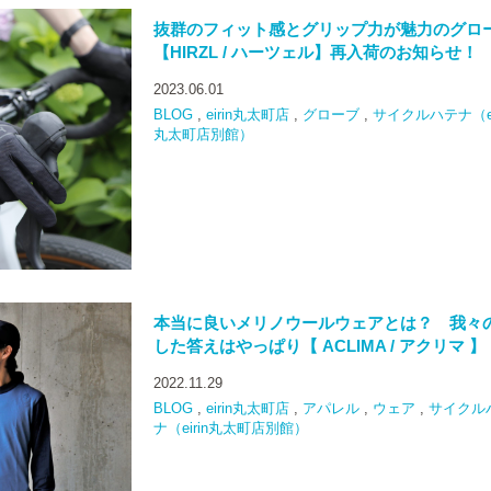
抜群のフィット感とグリップ力が魅力のグロ
【HIRZL / ハーツェル】再入荷のお知らせ！
2023.06.01
BLOG
,
eirin丸太町店
,
グローブ
,
サイクルハテナ（ei
丸太町店別館）
本当に良いメリノウールウェアとは？ 我々
した答えはやっぱり【 ACLIMA / アクリマ 】
2022.11.29
BLOG
,
eirin丸太町店
,
アパレル
,
ウェア
,
サイクル
ナ（eirin丸太町店別館）