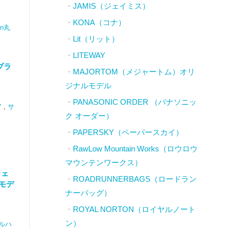
JAMIS（ジェイミス）
KONA（コナ）
n丸
Lit（リット）
LITEWAY
ブラ
MAJORTOM（メジャートム）オリ
ジナルモデル
PANASONIC ORDER （パナソニッ
ア
,
サ
ク オーダー）
PAPERSKY（ペーパースカイ）
RawLow Mountain Works（ロウロウ
マウンテンワークス）
ウェ
ROADRUNNERBAGS（ロードラン
冬モデ
ナーバッグ）
ROYAL NORTON（ロイヤルノート
ン）
ルハ