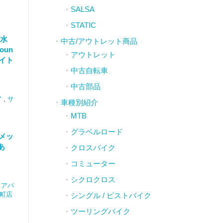
SALSA
STATIC
防水
中古/アウトレット商品
oun
アウトレット
ライト
中古自転車
中古部品
ア
,
サ
車種別紹介
MTB
グラベルロード
ンメッ
あ
クロスバイク
コミューター
シクロクロス
,
アパ
太町店
シングル / ピストバイク
ツーリングバイク