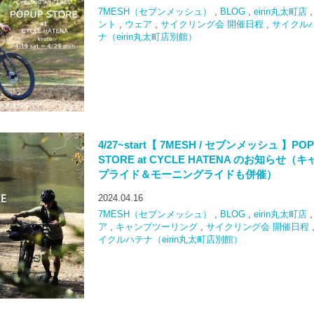
7MESH（セブンメッシュ）
,
BLOG
,
eirin丸太町店
ント
,
ウェア
,
サイクリング会 開催日程
,
サイクル
ナ（eirin丸太町店別館）
4/27~start【 7MESH / セブンメッシュ 】POP
STORE at CYCLE HATENA のお知らせ（キ
プライド＆モーニングライドも併催）
2024.04.16
7MESH（セブンメッシュ）
,
BLOG
,
eirin丸太町店
ア
,
キャンプツーリング
,
サイクリング会 開催日程
イクルハテナ（eirin丸太町店別館）