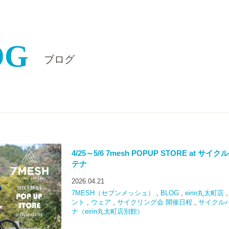
OG
ブログ
4/25～5/6 7mesh POPUP STORE at サイク
テナ
2026.04.21
7MESH（セブンメッシュ）
,
BLOG
,
eirin丸太町店
ント
,
ウェア
,
サイクリング会 開催日程
,
サイクル
ナ（eirin丸太町店別館）