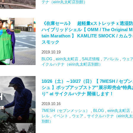
テナ（eirin丸太町店別館）
《在庫セール》 超軽量xストレッチｘ透湿
ハイブリッドシェル【 OMM / The Original M
tain Marathon 】 KAMLITE SMOCK / カム
スモック
2019.10.19
BLOG
,
eirin丸太町店
,
SALE情報
,
アパレル
,
ウェ
イクルハテナ（eirin丸太町店別館）
10/26（土）～10/27（日）【 7MESH / セブ
シュ 】ポップアップストア”展示即売会*特典
り” at サイクルハテナ 開催します！
2019.10.16
7MESH（セブンメッシュ）
,
BLOG
,
eirin丸太町店
レル
,
イベント
,
ウェア
,
サイクルハテナ（eirin丸
別館）