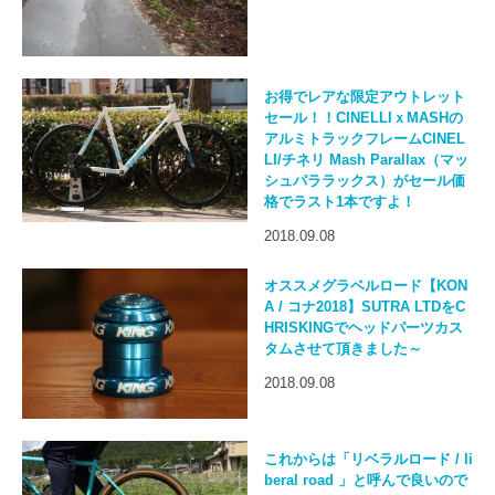
お得でレアな限定アウトレット
セール！！CINELLIｘMASHの
アルミトラックフレームCINEL
LI/チネリ Mash Parallax（マッ
シュパララックス）がセール価
格でラスト1本ですよ！
2018.09.08
オススメグラベルロード【KON
A / コナ2018】SUTRA LTDをC
HRISKINGでヘッドパーツカス
タムさせて頂きました～
2018.09.08
これからは「リベラルロード / li
beral road 」と呼んで良いので