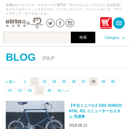
京都のロードバイク・クロスバイク専門店『サイクルショップエイリン丸太町店』
＆グラベルロード・シクロクロス・ツーリングバイク・バイクパッキング・アウト
ドアグッズ『サイクルハテナ』
Category
BLOG
ブログ
« 前へ
1
…
33
34
35
36
37
38
39
40
41
42
43
…
48
次へ »
【中古ミニベロ】EBS HORIZO
NTAL 451 コミューターカスタ
ム 完成車
2018.09.12