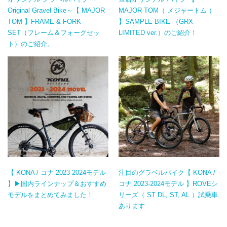
Original Gravel Bike～【 MAJOR
MAJOR TOM（ メジャートム ）
TOM 】FRAME & FORK
】SAMPLE BIKE （GRX
SET（フレーム＆フォークセッ
LIMITED ver.）のご紹介！
ト）のご紹介。
【 KONA / コナ 2023-2024モデル
注目のグラベルバイク【 KONA /
】▶国内ラインナップ＆おすすめ
コナ 2023-2024モデル 】ROVEシ
モデルをまとめてみました！
リーズ（ ST DL, ST, AL ）試乗車
あります