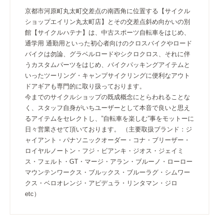
京都市河原町丸太町交差点の南西角に位置する【サイクル
ショップエイリン丸太町店】とその交差点斜め向かいの別
館【サイクルハテナ】は、中古スポーツ自転車をはじめ、
通学用 通勤用といった初心者向けのクロスバイクやロード
バイクは勿論、グラベルロードやシクロクロス、それに伴
うカスタムパーツをはじめ、バイクパッキングアイテムと
いったツーリング・キャンプサイクリングに便利なアウト
ドアギアも専門的に取り扱っております。
今までのサイクルショップの既成概念にとらわれることな
く、スタッフ自身がいちユーザーとして本音で良いと思え
るアイテムをセレクトし、”自転車を楽しむ”事をモットーに
日々営業させて頂いております。 （主要取扱ブランド：ジ
ャイアント・パナソニックオーダー・コナ・ブリーザー・
ロイヤルノートン・フジ・ビアンキ・ジオス・ジェイミ
ス・フェルト・GT・マージ・アラン・ブルーノ・ローロー
マウンテンワークス・ブルックス・ブルーラグ・シムワー
クス・ベロオレンジ・アピデュラ・リンタマン・ジロ
etc）