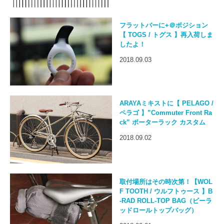
フラットバーに+＠ポジション
【 TOGS / トグス 】再入荷しま
したよ！
2018.09.03
ARAYAミキストに【 PELAGO /
ペラゴ 】”Commuter Front Ra
ck” ポーターラック カスタム
2018.09.02
取付場所はその時次第！【WOL
F TOOTH / ウルフトゥース 】B
-RAD ROLL-TOP BAG（ビーラ
ッドロールトップバッグ）