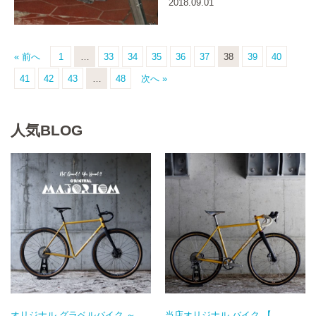
2018.09.01
« 前へ
1
…
33
34
35
36
37
38
39
40
41
42
43
…
48
次へ »
人気BLOG
オリジナル グラベルバイク ～
当店オリジナル バイク 【