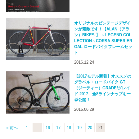
オリジナルのビンテージデザイ
ンが素敵です！【ALAN（アラ
ン）BIKES 】 ～LEGEND COL
LECTION～CORSA SUPER ER
GAL ロードバイクフレームセッ
ト
2016.12.24
【2017モデル新着】オススメの
グラベル・ロードバイク GT
（ジーティー）GRADE/グレイ
ド 2017 全8ラインナップを一
挙公開！
2016.06.29
« 前へ
1
…
16
17
18
19
20
21