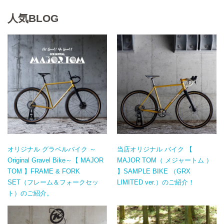
人気BLOG
オリジナル グラベルバイク ～
当店オリジナル バイク 【
Original Gravel Bike～【 MAJOR
MAJOR TOM（ メジャートム ）
TOM 】FRAME & FORK
】SAMPLE BIKE （GRX
SET（フレーム＆フォークセッ
LIMITED ver.）のご紹介！
ト）のご紹介。