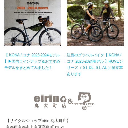
【 KONA / コナ 2023-2024モデル
注目のグラベルバイク【 KONA /
】▶国内ラインナップ＆おすすめ
コナ 2023-2024モデル 】ROVEシ
モデルをまとめてみました！
リーズ（ ST DL, ST, AL ）試乗車
あります
【サイクルショップeirin 丸太町店】
京都府京都市上京区高島町338-2