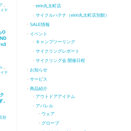
グ
,
eirin丸太町店
アイテ
サイクルハテナ（eirin丸太町店別館）
SALE情報
もO
イベント
ND
キャンプツーリング
rn3
サイクリングレポート
サイクリング会 開催日程
ル
,
お知らせ
アイテ
サービス
商品紹介
イク
アウトドアアイテム
す。
アパレル
ウェア
店別
グローブ