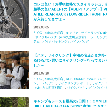
コレは良い！お手頃価格でスタイリッシュ、
勝手の良いADEPTの【ADEPT / アデプト】V
ATILE REAR RACK / LOWRIDER FRONT R
が入荷してますよ～
2019.08.05
BLOG
,
eirin丸太町店
,
キャリア
,
サイクリングレポ
,
サイクルハテナ（eirin丸太町店別館）
,
ツーリング
テム
,
バイクパッキング / バイクバッグ
【ハテナサイクリング】宇治の名店たま木亭
るゆるパン買いにサイクリングへ行ってまい
した～
2019.07.28
BLOG
,
eirin丸太町店
,
ROADRUNNERBAGS（ロ
ンナーバッグ）
,
サイクリングレポート
,
サイクル
（eirin丸太町店別館）
,
バイクパッキング / バイク
キャンプもレースも最高の2日間！！OMM LIT
BIKE HAKUBA OTARI 2019に参加してきま