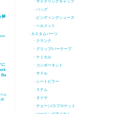
サイクリングキャップ
バッグ
を解
ビンディングシューズ
ヘルメット
カスタムパーツ
rin
クランク
グリップ/バーテープ
ケミカル
クに
コンポーネント
ork
サドル
 Ba
シートピラー
ステム
（ロウロ
タイヤ
太町
グ
チェーン/スプロケット
ツーリングアイテム