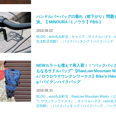
ハンドルバーバッグの垂れ（前下がり）問題
決。【 MINOURA /ミノウラ 】FBS-1
2019.09.02
BLOG
,
eirin丸太町店
,
キャリア
,
サイクルハテナ（ei
丸太町店別館）
,
バイクパッキング / バイクバッグ
NEWカラーも増えて再入荷！！”バックパッ
もなるサドルバッグ”【RawLow Mountain W
s / ロウロウマウンテンワークス】Bike’n Hike
g / バイクンハイクバッグ
2019.08.31
BLOG
,
eirin丸太町店
,
RawLow Mountain Works
ウ マウンテンワークス）
,
サイクルハテナ（eirin丸
店別館）
,
バイクパッキング / バイクバッグ
,
バッ