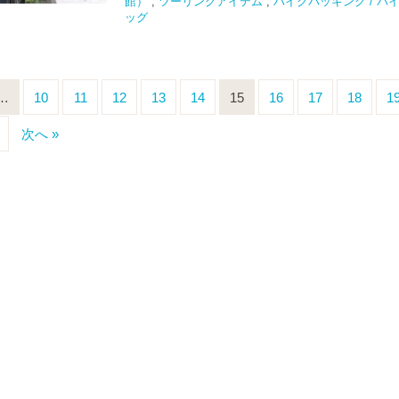
館）
,
ツーリングアイテム
,
バイクパッキング / バ
ッグ
…
10
11
12
13
14
15
16
17
18
1
次へ »