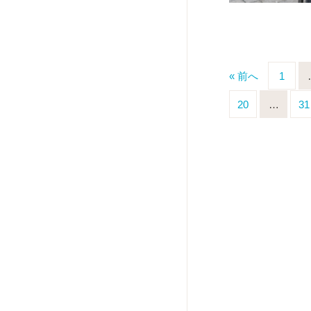
« 前へ
1
20
…
31