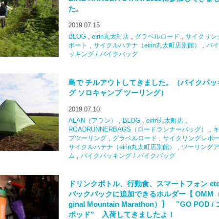
た。
2019.07.15
BLOG
,
eirin丸太町店
,
グラベルロード
,
サイクリン
ポート
,
サイクルハテナ（eirin丸太町店別館）
,
バイ
ッキング / バイクバッグ
島で チルアウトしてきました。（バイクパッ
グ ソロキャンプ ツーリング）
2019.07.10
ALAN（アラン）
,
BLOG
,
eirin丸太町店
,
ROADRUNNERBAGS（ロードランナーバッグ）
,
プツーリング
,
グラベルロード
,
サイクリングレポ
サイクルハテナ（eirin丸太町店別館）
,
ツーリング
ム
,
バイクパッキング / バイクバッグ
ドリンクボトル、行動食、スマートフォン et
バックパックに追加できるホルダー【 OMM（O
ginal Mountain Marathon）】 ”GO POD /
ポッド” 入荷してきましたよ！