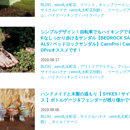
BLOG
,
eirin丸太町店
,
イベント
,
キャンプツーリン
サイクルハテナ（eirin丸太町店別館）
,
ツーリング
ム
,
バイクパッキング / バイクバッグ
シンプルデザイン！自転車でもハイキングで
Kなしっかり歩けるサンダル【BEDROCK SA
ALS / ベッドロックサンダル】CairnPro / Cai
DProオススメです！
2019.09.17
BLOG
,
eirin丸太町店
,
アウトドアアイテム
,
アパレ
サイクルハテナ（eirin丸太町店別館）
,
ツーリング
ム
,
バイクパッキング / バイクバッグ
ハンドメイドと木製の温もり【 SYKES / サ
ス 】ボトルゲージ＆フェンダーが残り僅かで
2019.09.06
BLOG
,
eirin丸太町店
,
サイクルハテナ（eirin丸太町
館）
,
ボトル / ケージ