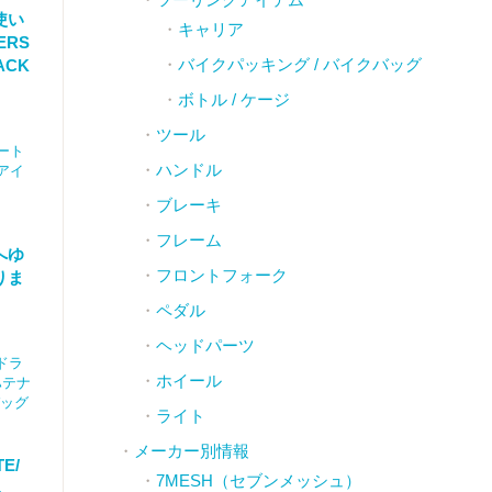
使い
キャリア
ERS
バイクパッキング / バイクバッグ
ACK
ボトル / ケージ
ツール
ート
ハンドル
アイ
ブレーキ
フレーム
へゆ
フロントフォーク
りま
ペダル
ヘッドパーツ
ードラ
ホイール
ハテナ
バッグ
ライト
メーカー別情報
E/
7MESH（セブンメッシュ）
し