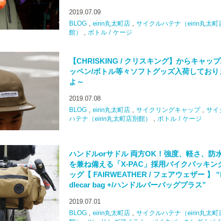
2019.07.09
BLOG
,
eirin丸太町店
,
サイクルハテナ（eirin丸太町
館）
,
ボトル / ケージ
【CHRISKING / クリスキング】からキャップ
ッペン/ボトル等々ソフトグッズ入荷しており
よ～
2019.07.08
BLOG
,
eirin丸太町店
,
サイクリングキャップ
,
サイ
ハテナ（eirin丸太町店別館）
,
ボトル / ケージ
ハンドルorサドル 両方OK！強度、軽さ、防
を兼ね備える「X-PAC」採用バイクパッキン
ッグ【 FAIRWEATHER / フェアウェザー 】 “
dlecar bag +/ハンドルバーバッグプラス”
2019.07.01
BLOG
,
eirin丸太町店
,
サイクルハテナ（eirin丸太町