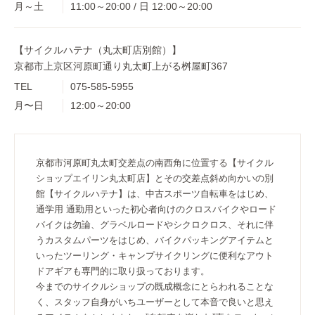
月～土
11:00～20:00 / 日 12:00～20:00
【サイクルハテナ（丸太町店別館）】
京都市上京区河原町通り丸太町上がる桝屋町367
TEL
075-585-5955
月〜日
12:00～20:00
京都市河原町丸太町交差点の南西角に位置する【サイクル
ショップエイリン丸太町店】とその交差点斜め向かいの別
館【サイクルハテナ】は、中古スポーツ自転車をはじめ、
通学用 通勤用といった初心者向けのクロスバイクやロード
バイクは勿論、グラベルロードやシクロクロス、それに伴
うカスタムパーツをはじめ、バイクパッキングアイテムと
いったツーリング・キャンプサイクリングに便利なアウト
ドアギアも専門的に取り扱っております。
今までのサイクルショップの既成概念にとらわれることな
く、スタッフ自身がいちユーザーとして本音で良いと思え