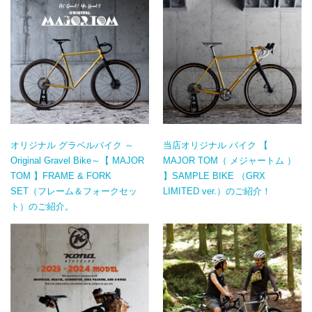
オリジナル グラベルバイク ～
当店オリジナル バイク 【
Original Gravel Bike～【 MAJOR
MAJOR TOM（ メジャートム ）
TOM 】FRAME & FORK
】SAMPLE BIKE （GRX
SET（フレーム＆フォークセッ
LIMITED ver.）のご紹介！
ト）のご紹介。