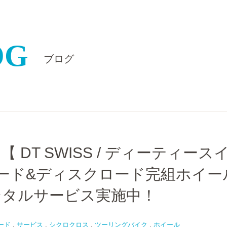
OG
ブログ
 DT SWISS / ディーティース
ロード&ディスクロード完組ホイー
ンタルサービス実施中！
ード
,
サービス
,
シクロクロス
,
ツーリングバイク
,
ホイール