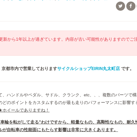
更新から1年以上が過ぎています。内容が古い可能性がありますのでご
！京都市内で営業しております
サイクルショップEIRIN丸太町店
です。
て、ハンドルやペダル、サドル、クランク、etc、、、複数のパーツで
のどのポイントをカスタムするのが最も走りのパフォーマンスに影響す
★ホイールでありますね！
”車輪を転がして走る”わけですから、軽量なもの、高剛性なもの、耐久
ルが自転車の性能面にもたらす影響は非常に大きくあります。