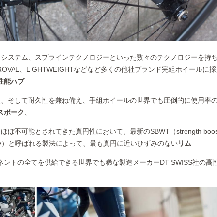
トシステム、スプラインテクノロジーといった数々のテクノロジーを持
、ROVAL、LIGHTWEIGHTなどなど多くの他社ブランド完組ホイールに
性能ハブ
性、そして耐久性を兼ね備え、手組ホイールの世界でも圧倒的に使用率
スポーク
、
ぼ不可能とされてきた真円性において、最新のSBWT（strength boos
chnology）と呼ばれる製法によって、最も真円に近いひずみのない
リム
ントの全てを供給できる世界でも稀な製造メーカーDT SWISS社の高