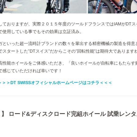
しておりますが、実際２０１５年度のツールドフランスではIAMがDTス
で使用している事でもその効果は立証済み。
ガといった超一流時計ブランドの数々を輩出する精密機械の製造を得意
スタートした”DTスイス”だからこその”回転性能”は期待大であります
高性能ホイールをご体感いただき、「良いホイールが自転車にもたらす
で感じていただければ幸いです！
＞＞＞DT SWISSオフィシャルホームページはコチラ＜＜＜
ISS 】 ロード&ディスクロード完組ホイール 試乗レン