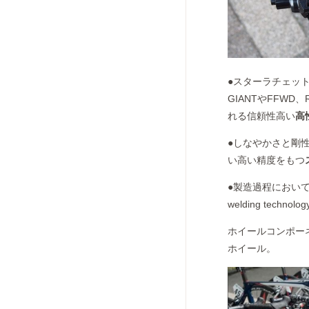
●スターラチェッ
GIANTやFFWD
れる信頼性高い
高
●しなやかさと剛
い高い精度をもつ
●製造過程においてほ
welding te
ホイールコンポーネ
ホイール。