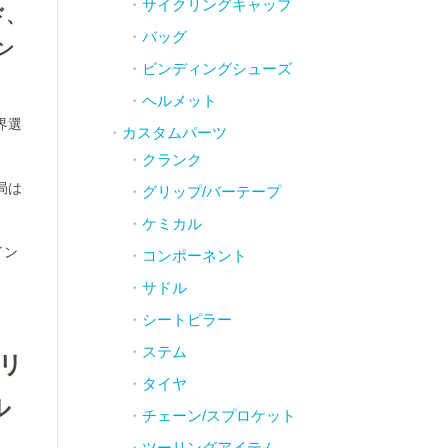
サイクリングキャップ
ド、
バッグ
ン
ビンディングシューズ
ヘルメット
界選
カスタムパーツ
クランク
局は
グリップ/バーテープ
ケミカル
イン
コンポーネント
サドル
シートピラー
ステム
ュリ
タイヤ
ル
チェーン/スプロケット
ツーリングアイテム