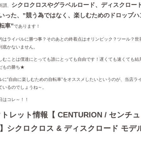
シクロクロスやグラベルロード、ディスクロー
所謂、
いった、
”競う為ではなく、楽しむためのドロップハ
転車”
であります！
的はライバルに勝つ事？そのあとの終着点はオリンピック？ツール？世
到底かないません。
しむことは僕達にとっても誰にとっても自由です！遅くても速くても結
だもの勝ち★
ルに”自由に楽しむための自転車”をオススメしたいというのが、当店ラ
ているのでしょうね～。
日はコレ～！！
レット情報【 CENTURION / センチ
17 】シクロクロス & ディスクロード モデ