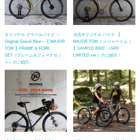
オリジナル グラベルバイク ～
当店オリジナル バイク 【
Original Gravel Bike～【 MAJOR
MAJOR TOM（ メジャートム ）
TOM 】FRAME & FORK
】SAMPLE BIKE （GRX
SET（フレーム＆フォークセッ
LIMITED ver.）のご紹介！
ト）のご紹介。