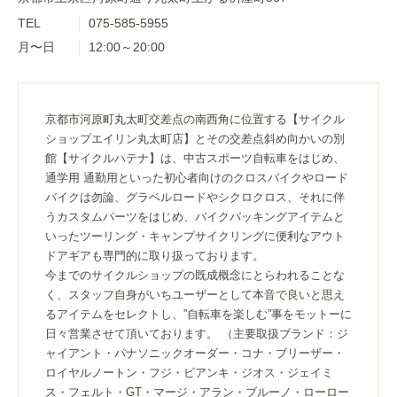
TEL
075-585-5955
月〜日
12:00～20:00
京都市河原町丸太町交差点の南西角に位置する【サイクル
ショップエイリン丸太町店】とその交差点斜め向かいの別
館【サイクルハテナ】は、中古スポーツ自転車をはじめ、
通学用 通勤用といった初心者向けのクロスバイクやロード
バイクは勿論、グラベルロードやシクロクロス、それに伴
うカスタムパーツをはじめ、バイクパッキングアイテムと
いったツーリング・キャンプサイクリングに便利なアウト
ドアギアも専門的に取り扱っております。
今までのサイクルショップの既成概念にとらわれることな
く、スタッフ自身がいちユーザーとして本音で良いと思え
るアイテムをセレクトし、”自転車を楽しむ”事をモットーに
日々営業させて頂いております。 （主要取扱ブランド：ジ
ャイアント・パナソニックオーダー・コナ・ブリーザー・
ロイヤルノートン・フジ・ビアンキ・ジオス・ジェイミ
ス・フェルト・GT・マージ・アラン・ブルーノ・ローロー