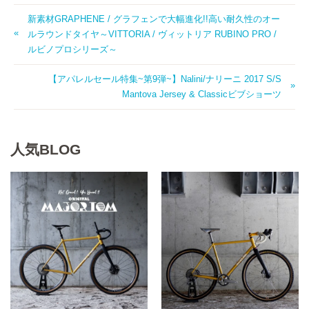
新素材GRAPHENE / グラフェンで大幅進化!!高い耐久性のオー
ルラウンドタイヤ～VITTORIA / ヴィットリア RUBINO PRO /
ルビノプロシリーズ～
【アパレルセール特集~第9弾~】Nalini/ナリーニ 2017 S/S
Mantova Jersey & Classicビブショーツ
人気BLOG