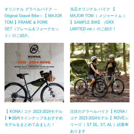
オリジナル グラベルバイク ～
当店オリジナル バイク 【
Original Gravel Bike～【 MAJOR
MAJOR TOM（ メジャートム ）
TOM 】FRAME & FORK
】SAMPLE BIKE （GRX
SET（フレーム＆フォークセッ
LIMITED ver.）のご紹介！
ト）のご紹介。
【 KONA / コナ 2023-2024モデル
注目のグラベルバイク【 KONA /
】▶国内ラインナップ＆おすすめ
コナ 2023-2024モデル 】ROVEシ
モデルをまとめてみました！
リーズ（ ST DL, ST, AL ）試乗車
あります