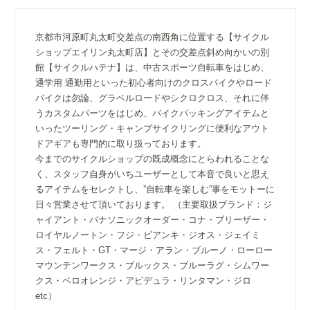
京都市河原町丸太町交差点の南西角に位置する【サイクル
ショップエイリン丸太町店】とその交差点斜め向かいの別
館【サイクルハテナ】は、中古スポーツ自転車をはじめ、
通学用 通勤用といった初心者向けのクロスバイクやロード
バイクは勿論、グラベルロードやシクロクロス、それに伴
うカスタムパーツをはじめ、バイクパッキングアイテムと
いったツーリング・キャンプサイクリングに便利なアウト
ドアギアも専門的に取り扱っております。
今までのサイクルショップの既成概念にとらわれることな
く、スタッフ自身がいちユーザーとして本音で良いと思え
るアイテムをセレクトし、”自転車を楽しむ”事をモットーに
日々営業させて頂いております。 （主要取扱ブランド：ジ
ャイアント・パナソニックオーダー・コナ・ブリーザー・
ロイヤルノートン・フジ・ビアンキ・ジオス・ジェイミ
ス・フェルト・GT・マージ・アラン・ブルーノ・ローロー
マウンテンワークス・ブルックス・ブルーラグ・シムワー
クス・ベロオレンジ・アピデュラ・リンタマン・ジロ
etc）