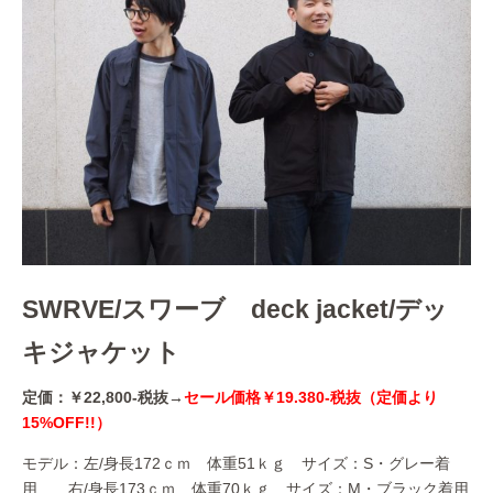
SWRVE/スワーブ deck jacket/デッ
キジャケット
定価：￥22,800-税抜→
セール価格￥19.380-税抜（定価より
15
%OFF!!）
モデル：左/身長172ｃｍ 体重51ｋｇ サイズ：S・グレー着
用 右/身長173ｃｍ 体重70ｋｇ サイズ：M・ブラック着用