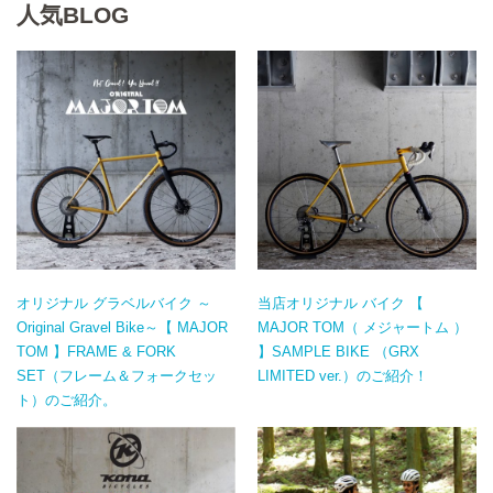
人気BLOG
オリジナル グラベルバイク ～
当店オリジナル バイク 【
Original Gravel Bike～【 MAJOR
MAJOR TOM（ メジャートム ）
TOM 】FRAME & FORK
】SAMPLE BIKE （GRX
SET（フレーム＆フォークセッ
LIMITED ver.）のご紹介！
ト）のご紹介。