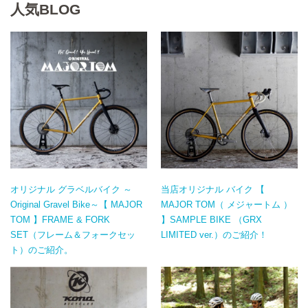
人気BLOG
オリジナル グラベルバイク ～
当店オリジナル バイク 【
Original Gravel Bike～【 MAJOR
MAJOR TOM（ メジャートム ）
TOM 】FRAME & FORK
】SAMPLE BIKE （GRX
SET（フレーム＆フォークセッ
LIMITED ver.）のご紹介！
ト）のご紹介。