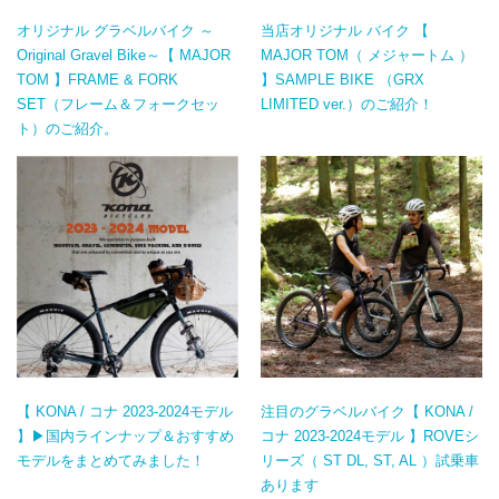
オリジナル グラベルバイク ～
当店オリジナル バイク 【
Original Gravel Bike～【 MAJOR
MAJOR TOM（ メジャートム ）
TOM 】FRAME & FORK
】SAMPLE BIKE （GRX
SET（フレーム＆フォークセッ
LIMITED ver.）のご紹介！
ト）のご紹介。
【 KONA / コナ 2023-2024モデル
注目のグラベルバイク【 KONA /
】▶国内ラインナップ＆おすすめ
コナ 2023-2024モデル 】ROVEシ
モデルをまとめてみました！
リーズ（ ST DL, ST, AL ）試乗車
あります