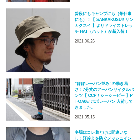
普段にもキャンプにも（畑仕事
にも）！【 SANKAKUSUI/ サン
カクスイ 】よりドライストレッ
チ HAT（ハット）が新入荷！
2021.06.26
”ほぼレーパン並み”の動き易
さ！7分丈のアーバンサイクルパ
ンツ【 CCP / シーシーピー 】P
T-OA06/ ホボレーパン 入荷して
きました。
2021.05.15
冬場はコレ着とけば間違いな
し！汗冷えを防ぐメッシュイン