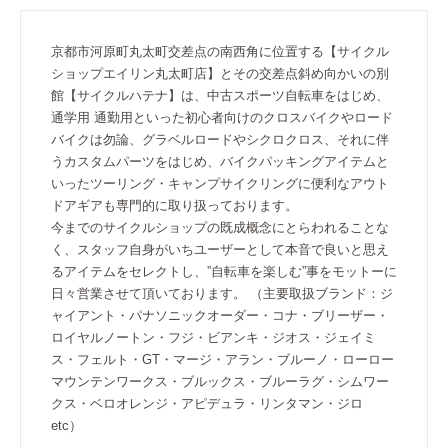
京都市河原町丸太町交差点の南西角に位置する【サイクル
ショップエイリン丸太町店】とその交差点斜め向かいの別
館【サイクルハテナ】は、中古スポーツ自転車をはじめ、
通学用 通勤用といった初心者向けのクロスバイクやロード
バイクは勿論、グラベルロードやシクロクロス、それに伴
うカスタムパーツをはじめ、バイクパッキングアイテムと
いったツーリング・キャンプサイクリングに便利なアウト
ドアギアも専門的に取り扱っております。
今までのサイクルショップの既成概念にとらわれることな
く、スタッフ自身がいちユーザーとして本音で良いと思え
るアイテムをセレクトし、”自転車を楽しむ”事をモットーに
日々営業させて頂いております。 （主要取扱ブランド：ジ
ャイアント・パナソニックオーダー・コナ・ブリーザー・
ロイヤルノートン・フジ・ビアンキ・ジオス・ジェイミ
ス・フェルト・GT・マージ・アラン・ブルーノ・ローロー
マウンテンワークス・ブルックス・ブルーラグ・シムワー
クス・ベロオレンジ・アピデュラ・リンタマン・ジロ
etc）