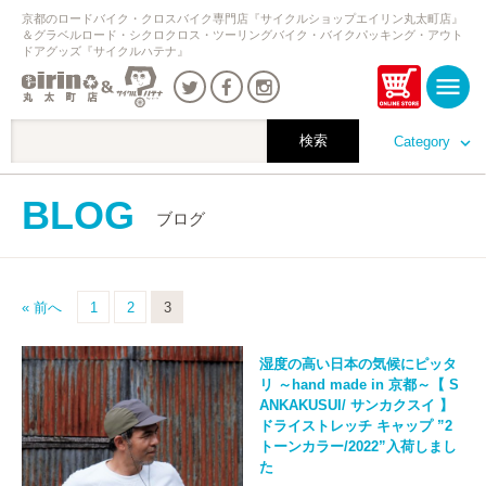
京都のロードバイク・クロスバイク専門店『サイクルショップエイリン丸太町店』
＆グラベルロード・シクロクロス・ツーリングバイク・バイクパッキング・アウト
ドアグッズ『サイクルハテナ』
Category
BLOG
ブログ
« 前へ
1
2
3
湿度の高い日本の気候にピッタ
リ ～hand made in 京都～【 S
ANKAKUSUI/ サンカクスイ 】
ドライストレッチ キャップ ”2
トーンカラー/2022”入荷しまし
た