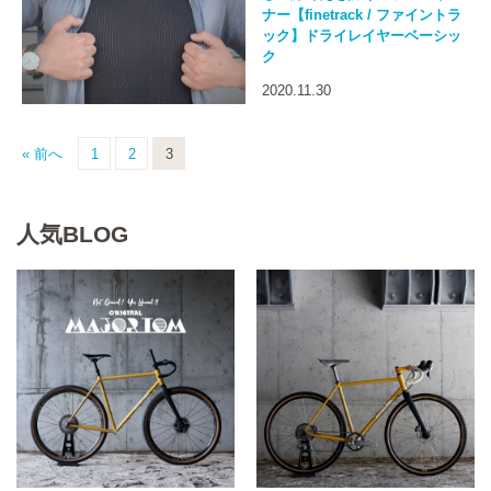
ナー【finetrack / ファイントラ
ック】ドライレイヤーベーシッ
ク
2020.11.30
« 前へ
1
2
3
人気BLOG