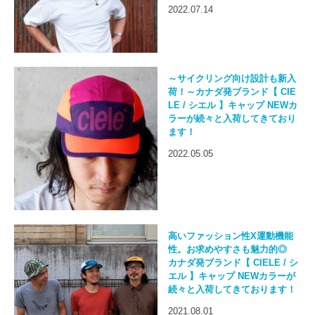
2022.07.14
～サイクリング向け設計も新入
荷！～カナダ発ブランド【 CIE
LE / シエル 】キャップ NEWカ
ラーが続々と入荷してきており
ます！
2022.05.05
高いファッション性X運動機能
性。お求めやすさも魅力的◎
カナダ発ブランド【 CIELE / シ
エル 】キャップ NEWカラーが
続々と入荷してきております！
2021.08.01