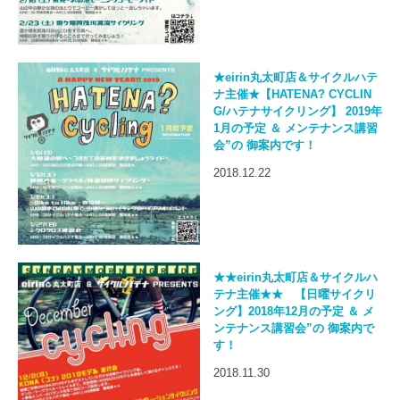
★eirin丸太町店＆サイクルハテ
ナ主催★【HATENA? CYCLIN
G/ハテナサイクリング】 2019年
1月の予定 ＆ メンテナンス講習
会”の 御案内です！
2018.12.22
★★eirin丸太町店＆サイクルハ
テナ主催★★ 【日曜サイクリ
ング】2018年12月の予定 ＆ メ
ンテナンス講習会”の 御案内で
す！
2018.11.30