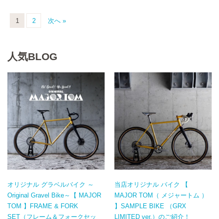
1
2
次へ »
人気BLOG
オリジナル グラベルバイク ～
当店オリジナル バイク 【
Original Gravel Bike～【 MAJOR
MAJOR TOM（ メジャートム ）
TOM 】FRAME & FORK
】SAMPLE BIKE （GRX
SET（フレーム＆フォークセッ
LIMITED ver.）のご紹介！