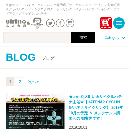
京都のロードバイク・クロスバイク専門店『サイクルショップエイリン丸太町店』
＆グラベルロード・シクロクロス・ツーリングバイク・バイクパッキング・アウト
ドアグッズ『サイクルハテナ』
Category
BLOG
ブログ
1
2
次へ »
★eirin丸太町店＆サイクルハテ
ナ主催★【HATENA? CYCLIN
G/ハテナサイクリング】 2019年
10月の予定 ＆ メンテナンス講
習会の 御案内です！
2019.10.01