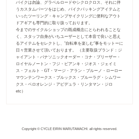
バイクは勿論、グラベルロードやシクロクロス、それに伴
うカスタムパーツをはじめ、バイクパッキングアイテムと
いったツーリング・キャンプサイクリングに便利なアウト
ドアギアも専門的に取り扱っております。
今までのサイクルショップの既成概念にとらわれることな
く、スタッフ自身がいちユーザーとして本音で良いと思え
るアイテムをセレクトし、”自転車を楽しむ”事をモットーに
日々営業させて頂いております。 （主要取扱ブランド：ジ
ャイアント・パナソニックオーダー・コナ・ブリーザー・
ロイヤルノートン・フジ・ビアンキ・ジオス・ジェイミ
ス・フェルト・GT・マージ・アラン・ブルーノ・ローロー
マウンテンワークス・ブルックス・ブルーラグ・シムワー
クス・ベロオレンジ・アピデュラ・リンタマン・ジロ
etc）
Copyright © CYCLE EIRIN MARUTAMACHI. all rights reserved.