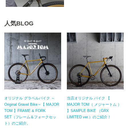
人気BLOG
オリジナル グラベルバイク ～
当店オリジナル バイク 【
Original Gravel Bike～【 MAJOR
MAJOR TOM（ メジャートム ）
TOM 】FRAME & FORK
】SAMPLE BIKE （GRX
SET（フレーム＆フォークセッ
LIMITED ver.）のご紹介！
ト）のご紹介。