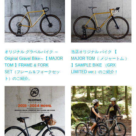
オリジナル グラベルバイク ～
当店オリジナル バイク 【
Original Gravel Bike～【 MAJOR
MAJOR TOM（ メジャートム ）
TOM 】FRAME & FORK
】SAMPLE BIKE （GRX
SET（フレーム＆フォークセッ
LIMITED ver.）のご紹介！
ト）のご紹介。