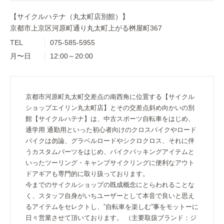
【サイクルハテナ（丸太町店別館）】
京都市上京区河原町通り丸太町上がる桝屋町367
TEL
075-585-5955
月〜日
12:00～20:00
京都市河原町丸太町交差点の南西角に位置する【サイクル
ショップエイリン丸太町店】とその交差点斜め向かいの別
館【サイクルハテナ】は、中古スポーツ自転車をはじめ、
通学用 通勤用といった初心者向けのクロスバイクやロード
バイクは勿論、グラベルロードやシクロクロス、それに伴
うカスタムパーツをはじめ、バイクパッキングアイテムと
いったツーリング・キャンプサイクリングに便利なアウト
ドアギアも専門的に取り扱っております。
今までのサイクルショップの既成概念にとらわれることな
く、スタッフ自身がいちユーザーとして本音で良いと思え
るアイテムをセレクトし、”自転車を楽しむ”事をモットーに
日々営業させて頂いております。 （主要取扱ブランド：ジ