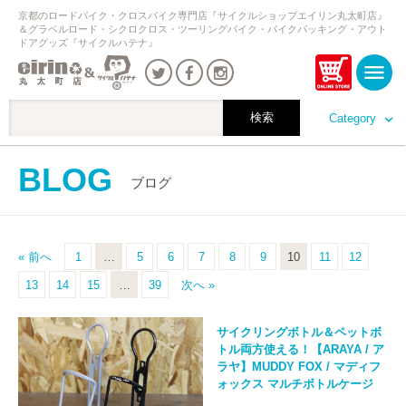
京都のロードバイク・クロスバイク専門店『サイクルショップエイリン丸太町店』
＆グラベルロード・シクロクロス・ツーリングバイク・バイクパッキング・アウト
ドアグッズ『サイクルハテナ』
Category
BLOG
ブログ
« 前へ
1
…
5
6
7
8
9
10
11
12
13
14
15
…
39
次へ »
サイクリングボトル＆ペットボ
トル両方使える！【ARAYA / ア
ラヤ】MUDDY FOX / マディフ
ォックス マルチボトルケージ