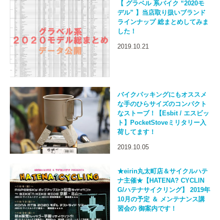
【 グラベル 系バイク “2020モ
デル” 】当店取り扱いブランド
ラインナップ 総まとめしてみま
した！
2019.10.21
バイクパッキングにもオススメ
な手のひらサイズのコンパクト
なストーブ！【Esbit / エスビッ
ト】PocketStoveミリタリー入
荷してます！
2019.10.05
★eirin丸太町店＆サイクルハテ
ナ主催★【HATENA? CYCLIN
G/ハテナサイクリング】 2019年
10月の予定 ＆ メンテナンス講
習会の 御案内です！