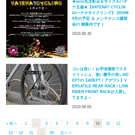
★eirin丸太町店＆サイクルハテ
ナ主催★【HATENA? CYCLIN
G/ハテナサイクリング】 2019年
9月の予定 ＆ メンテナンス講習
会の 御案内です！
2019.08.30
コレは良い！お手頃価格でスタ
イリッシュ、使い勝手の良いAD
EPTの【ADEPT / アデプト】V
ERSATILE REAR RACK / LOW
RIDER FRONT RACKが入荷し
てますよ～
2019.08.05
« 前へ
1
…
5
6
7
8
9
10
11
12
13
14
15
…
39
次へ »