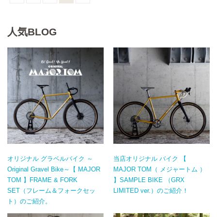
人気BLOG
オリジナル グラベルバイク ～
当店オリジナル バイク 【
Original Gravel Bike～【 MAJOR
MAJOR TOM（ メジャートム ）
TOM 】FRAME & FORK
】SAMPLE BIKE （GRX
SET（フレーム＆フォークセッ
LIMITED ver.）のご紹介！
ト）のご紹介。