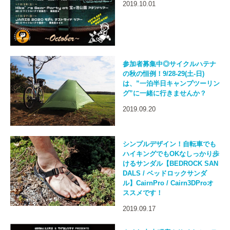
2019.10.01
参加者募集中◎サイクルハテナ
の秋の恒例！9/28-29(土-日)
は、”一泊半日キャンプツーリン
グ”に一緒に行きませんか？
2019.09.20
シンプルデザイン！自転車でも
ハイキングでもOKなしっかり歩
けるサンダル【BEDROCK SAN
DALS / ベッドロックサンダ
ル】CairnPro / Cairn3DProオ
ススメです！
2019.09.17