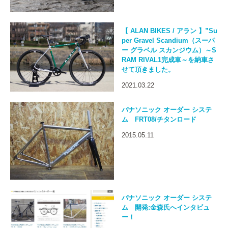
【 ALAN BIKES / アラン 】”Su
per Gravel Scandium（スーパ
ー グラベル スカンジウム）～S
RAM RIVAL1完成車～を納車さ
せて頂きました。
2021.03.22
パナソニック オーダー システ
ム FRT08/チタンロード
2015.05.11
パナソニック オーダー システ
ム 開発:金森氏へインタビュ
ー！