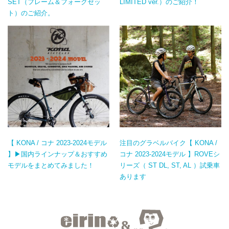
SET（フレーム＆フォークセッ
LIMITED ver.）のご紹介！
ト）のご紹介。
【 KONA / コナ 2023-2024モデル
注目のグラベルバイク【 KONA /
】▶国内ラインナップ＆おすすめ
コナ 2023-2024モデル 】ROVEシ
モデルをまとめてみました！
リーズ（ ST DL, ST, AL ）試乗車
あります