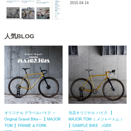
2015.04.14
人気BLOG
オリジナル グラベルバイク ～
当店オリジナル バイク 【
Original Gravel Bike～【 MAJOR
MAJOR TOM（ メジャートム ）
TOM 】FRAME & FORK
】SAMPLE BIKE （GRX