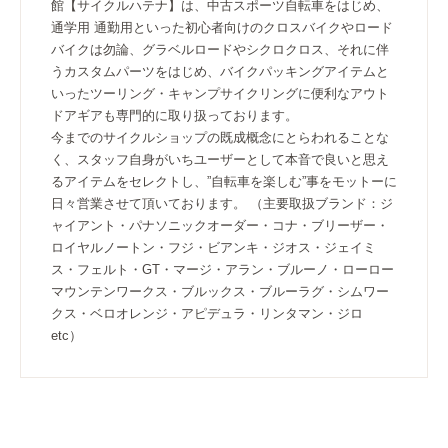
館【サイクルハテナ】は、中古スポーツ自転車をはじめ、
通学用 通勤用といった初心者向けのクロスバイクやロード
バイクは勿論、グラベルロードやシクロクロス、それに伴
うカスタムパーツをはじめ、バイクパッキングアイテムと
いったツーリング・キャンプサイクリングに便利なアウト
ドアギアも専門的に取り扱っております。
今までのサイクルショップの既成概念にとらわれることな
く、スタッフ自身がいちユーザーとして本音で良いと思え
るアイテムをセレクトし、”自転車を楽しむ”事をモットーに
日々営業させて頂いております。 （主要取扱ブランド：ジ
ャイアント・パナソニックオーダー・コナ・ブリーザー・
ロイヤルノートン・フジ・ビアンキ・ジオス・ジェイミ
ス・フェルト・GT・マージ・アラン・ブルーノ・ローロー
マウンテンワークス・ブルックス・ブルーラグ・シムワー
クス・ベロオレンジ・アピデュラ・リンタマン・ジロ
etc）