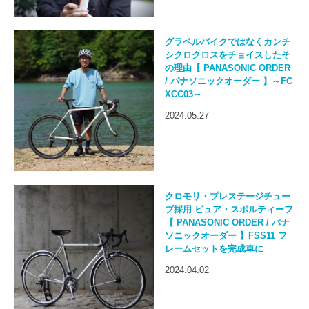
グラベルバイクではなくカンチ
シクロクロスをチョイスしたそ
の理由【 PANASONIC ORDER
/ パナソニックオーダー 】～FC
XCC03～
2024.05.27
クロモリ・プレステージチュー
ブ採用 ピュア・スポルティーフ
【 PANASONIC ORDER / パナ
ソニックオーダー 】FSS11 フ
レームセットを完成車に
2024.04.02