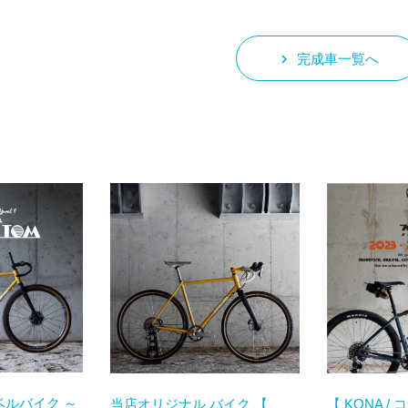
keyboard_arrow_right
完成車一覧へ
ベルバイク ～
当店オリジナル バイク 【
【 KONA / 