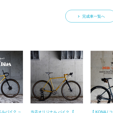
keyboard_arrow_right
完成車一覧へ
ベルバイク ～
当店オリジナル バイク 【
【 KONA / 