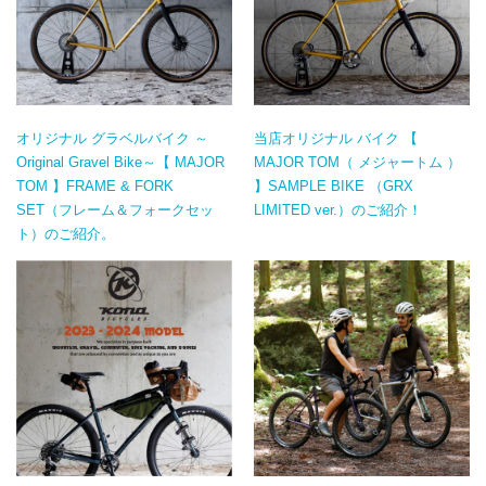
オリジナル グラベルバイク ～
当店オリジナル バイク 【
Original Gravel Bike～【 MAJOR
MAJOR TOM（ メジャートム ）
TOM 】FRAME & FORK
】SAMPLE BIKE （GRX
SET（フレーム＆フォークセッ
LIMITED ver.）のご紹介！
ト）のご紹介。