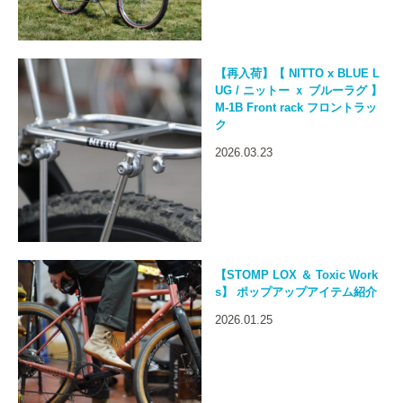
【再入荷】【 NITTO x BLUE L
UG / ニットー ｘ ブルーラグ 】
M-1B Front rack フロントラッ
ク
2026.03.23
【STOMP LOX ＆ Toxic Work
s】 ポップアップアイテム紹介
2026.01.25