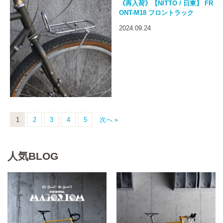
《再入荷》【NITTO / 日東】 FR
ONT-M18 フロントラック
2024.09.24
1
2
3
4
5
次へ »
人気BLOG