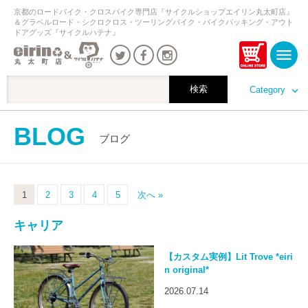
京都のロードバイク・クロスバイク専門店『サイクルショップエイリン丸太町店』
＆グラベルロード・シクロクロス・ツーリングバイク・バイクパッキング・アウト
ドアグッズ『サイクルハテナ』
Category
BLOG
ブログ
1
2
3
4
5
次へ »
キャリア
【カスタム実例】Lit Trove *eiri
n original*
2026.07.14