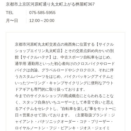
京都市上京区河原町通り丸太町上がる桝屋町367
TEL
075-585-5955
月〜日
12:00～20:00
京都市河原町丸太町交差点の南西角に位置する【サイクル
ショップエイリン丸太町店】とその交差点斜め向かいの別
館【サイクルハテナ】は、中古スポーツ自転車をはじめ、
通学用 通勤用といった初心者向けのクロスバイクやロード
バイクは勿論、グラベルロードやシクロクロス、それに伴
うカスタムパーツをはじめ、バイクパッキングアイテムと
いったツーリング・キャンプサイクリングに便利なアウト
ドアギアも専門的に取り扱っております。
今までのサイクルショップの既成概念にとらわれることな
く、スタッフ自身がいちユーザーとして本音で良いと思え
るアイテムをセレクトし、”自転車を楽しむ”事をモットーに
日々営業させて頂いております。 （主要取扱ブランド：ジ
ャイアント・パナソニックオーダー・コナ・ブリーザー・
ロイヤルノートン・フジ・ビアンキ・ジオス・ジェイミ