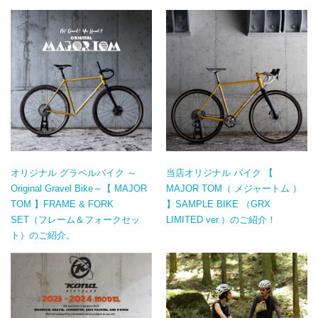
オリジナル グラベルバイク ～
当店オリジナル バイク 【
Original Gravel Bike～【 MAJOR
MAJOR TOM（ メジャートム ）
TOM 】FRAME & FORK
】SAMPLE BIKE （GRX
SET（フレーム＆フォークセッ
LIMITED ver.）のご紹介！
ト）のご紹介。