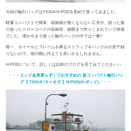
今回の輪行バッグはTIOGA H-PODを初めて使ってみました。
軽量コンパクトで簡単、収納袋が無くならない工夫や、絞った後
の余ったドローコードの収納等、細部まで作りこまれていて快適
でした。僕が今まで使った輪行バッグの中では一番!!
唯一、ホイールとフレームを縛るストラップ＆バックルが若干頼
りないので、他の物に代えても良いかもしれません。
H-PODについて、詳しくは以前のブログを見てみてください↓↓
・・・エンド金具要らず！でおすすめの 超コンパクト輪行バッ
グ【 TIOGA /タイオガ 】H-POD(H-ポッド)・・・