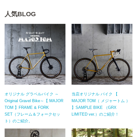
人気BLOG
オリジナル グラベルバイク ～
当店オリジナル バイク 【
Original Gravel Bike～【 MAJOR
MAJOR TOM（ メジャートム ）
TOM 】FRAME & FORK
】SAMPLE BIKE （GRX
SET（フレーム＆フォークセッ
LIMITED ver.）のご紹介！
ト）のご紹介。