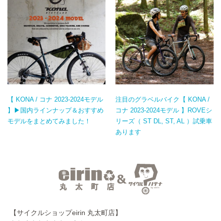
【 KONA / コナ 2023-2024モデル
注目のグラベルバイク【 KONA /
】▶国内ラインナップ＆おすすめ
コナ 2023-2024モデル 】ROVEシ
モデルをまとめてみました！
リーズ（ ST DL, ST, AL ）試乗車
あります
【サイクルショップeirin 丸太町店】