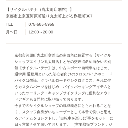
【サイクルハテナ（丸太町店別館）】
京都市上京区河原町通り丸太町上がる桝屋町367
TEL
075-585-5955
月〜日
12:00～20:00
京都市河原町丸太町交差点の南西角に位置する【サイクル
ショップエイリン丸太町店】とその交差点斜め向かいの別
館【サイクルハテナ】は、中古スポーツ自転車をはじめ、
通学用 通勤用といった初心者向けのクロスバイクやロード
バイクは勿論、グラベルロードやシクロクロス、それに伴
うカスタムパーツをはじめ、バイクパッキングアイテムと
いったツーリング・キャンプサイクリングに便利なアウト
ドアギアも専門的に取り扱っております。
今までのサイクルショップの既成概念にとらわれることな
く、スタッフ自身がいちユーザーとして本音で良いと思え
るアイテムをセレクトし、”自転車を楽しむ”事をモットーに
日々営業させて頂いております。 （主要取扱ブランド：ジ