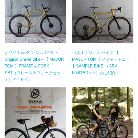
オリジナル グラベルバイク ～
当店オリジナル バイク 【
Original Gravel Bike～【 MAJOR
MAJOR TOM（ メジャートム ）
TOM 】FRAME & FORK
】SAMPLE BIKE （GRX
SET（フレーム＆フォークセッ
LIMITED ver.）のご紹介！
ト）のご紹介。