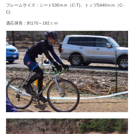
フレームサイズ：シート530ｍｍ（C-T)、トップ5440ｍｍ（C-
C)
適応身長：約170～182ｃｍ