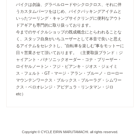
バイクは勿論、グラベルロードやシクロクロス、それに伴
うカスタムパーツをはじめ、バイクパッキングアイテムと
いったツーリング・キャンプサイクリングに便利なアウト
ドアギアも専門的に取り扱っております。
今までのサイクルショップの既成概念にとらわれることな
く、スタッフ自身がいちユーザーとして本音で良いと思え
るアイテムをセレクトし、”自転車を楽しむ”事をモットーに
日々営業させて頂いております。 （主要取扱ブランド：ジ
ャイアント・パナソニックオーダー・コナ・ブリーザー・
ロイヤルノートン・フジ・ビアンキ・ジオス・ジェイミ
ス・フェルト・GT・マージ・アラン・ブルーノ・ローロー
マウンテンワークス・ブルックス・ブルーラグ・シムワー
クス・ベロオレンジ・アピデュラ・リンタマン・ジロ
etc）
Copyright © CYCLE EIRIN MARUTAMACHI. all rights reserved.