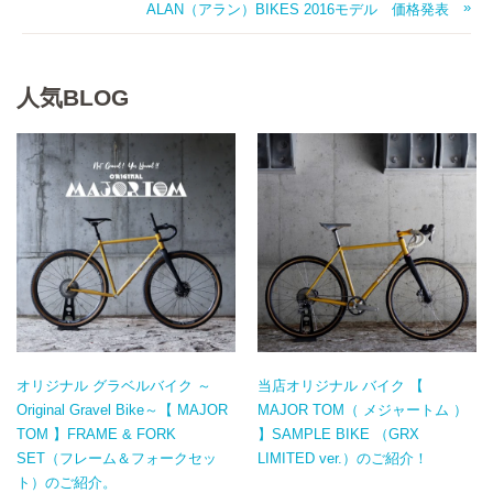
ALAN（アラン）BIKES 2016モデル 価格発表
人気BLOG
オリジナル グラベルバイク ～
当店オリジナル バイク 【
Original Gravel Bike～【 MAJOR
MAJOR TOM（ メジャートム ）
TOM 】FRAME & FORK
】SAMPLE BIKE （GRX
SET（フレーム＆フォークセッ
LIMITED ver.）のご紹介！
ト）のご紹介。