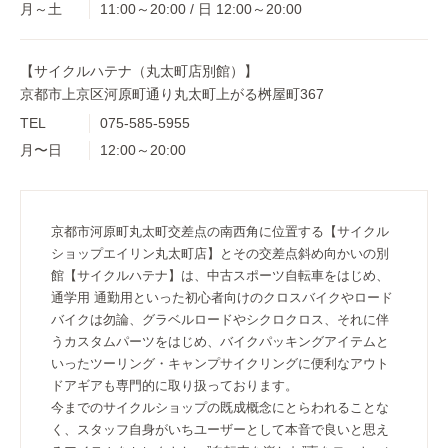
月～土
11:00～20:00 / 日 12:00～20:00
【サイクルハテナ（丸太町店別館）】
京都市上京区河原町通り丸太町上がる桝屋町367
TEL
075-585-5955
月〜日
12:00～20:00
京都市河原町丸太町交差点の南西角に位置する【サイクル
ショップエイリン丸太町店】とその交差点斜め向かいの別
館【サイクルハテナ】は、中古スポーツ自転車をはじめ、
通学用 通勤用といった初心者向けのクロスバイクやロード
バイクは勿論、グラベルロードやシクロクロス、それに伴
うカスタムパーツをはじめ、バイクパッキングアイテムと
いったツーリング・キャンプサイクリングに便利なアウト
ドアギアも専門的に取り扱っております。
今までのサイクルショップの既成概念にとらわれることな
く、スタッフ自身がいちユーザーとして本音で良いと思え