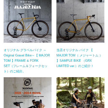
オリジナル グラベルバイク ～
当店オリジナル バイク 【
Original Gravel Bike～【 MAJOR
MAJOR TOM（ メジャートム ）
TOM 】FRAME & FORK
】SAMPLE BIKE （GRX
SET（フレーム＆フォークセッ
LIMITED ver.）のご紹介！
ト）のご紹介。