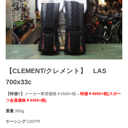
【CLEMENT/クレメント】 LAS
700x33c
【特価!!】
メーカー希望価格￥5500+税
→
特価￥4950+税(スポー
ツ会員価格￥4455+税)
重量
:350g
ケーシング
:120TPI