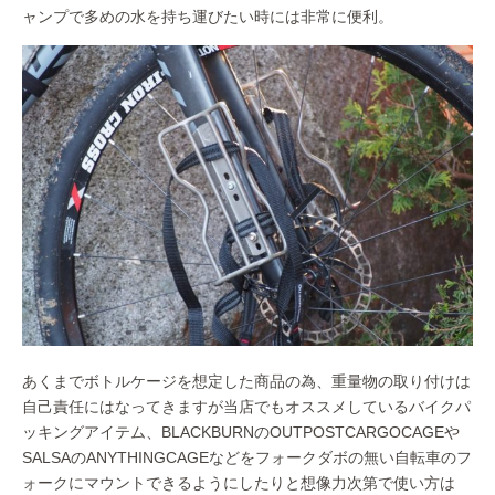
ャンプで多めの水を持ち運びたい時には非常に便利。
あくまでボトルケージを想定した商品の為、重量物の取り付けは
自己責任にはなってきますが当店でもオススメしているバイクパ
ッキングアイテム、BLACKBURNのOUTPOSTCARGOCAGEや
SALSAのANYTHINGCAGEなどをフォークダボの無い自転車のフ
ォークにマウントできるようにしたりと想像力次第で使い方は