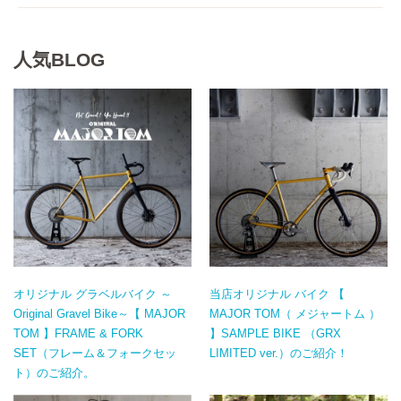
人気BLOG
オリジナル グラベルバイク ～
当店オリジナル バイク 【
Original Gravel Bike～【 MAJOR
MAJOR TOM（ メジャートム ）
TOM 】FRAME & FORK
】SAMPLE BIKE （GRX
SET（フレーム＆フォークセッ
LIMITED ver.）のご紹介！
ト）のご紹介。