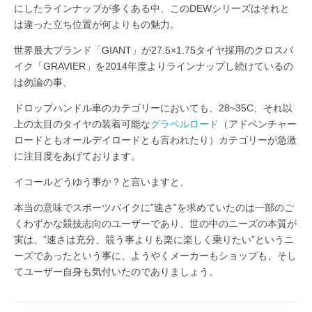
にしたラインナップが多くある中、このDEWシリーズはそれと
は違った立ち位置が何よりもの魅力。
世界最大ブランド「GIANT」が27.5×1.75タイヤ採用のクロスバ
イク「GRAVIER」を2014年度よりラインナップし続けているの
は勿論の事、
ドロップハンドル車のカテゴリーにおいても、28~35C、それ以
上の太目のタイヤの装着可能な
グラベルロード
（アドベンチャー
ロードともオールデイロードとも言われたり）カテゴリーが急激
に注目度をあげております。
イコールどうゆう事か？と言いますと、
本当の意味でスポーツバイクに”速さ”を求めていたのは一部のご
くわずかな競技志向のユーザーであり、世の中のニーズの本質が
実は、”速さは充分、競う事よりも楽に楽しく乗りたい”というニ
ーズであったという事に、ようやくメーカーもショップも、そし
てユーザー自身も気付いたのでありましょう。