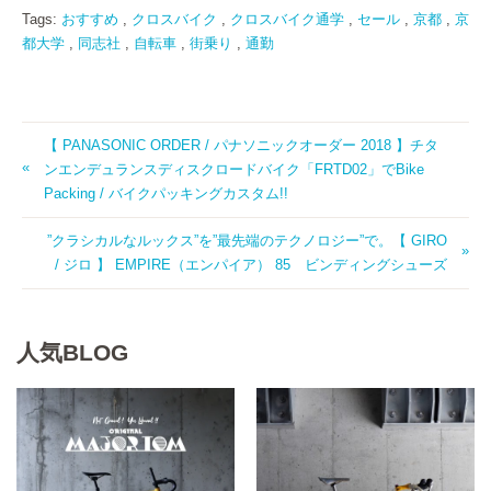
Tags:
おすすめ
,
クロスバイク
,
クロスバイク通学
,
セール
,
京都
,
京
都大学
,
同志社
,
自転車
,
街乗り
,
通勤
【 PANASONIC ORDER / パナソニックオーダー 2018 】チタ
ンエンデュランスディスクロードバイク「FRTD02」でBike
Packing / バイクパッキングカスタム!!
”クラシカルなルックス”を”最先端のテクノロジー”で。【 GIRO
/ ジロ 】 EMPIRE（エンパイア） 85 ビンディングシューズ
人気BLOG