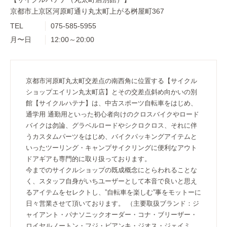
京都市上京区河原町通り丸太町上がる桝屋町367
TEL
075-585-5955
月〜日
12:00～20:00
京都市河原町丸太町交差点の南西角に位置する【サイクル
ショップエイリン丸太町店】とその交差点斜め向かいの別
館【サイクルハテナ】は、中古スポーツ自転車をはじめ、
通学用 通勤用といった初心者向けのクロスバイクやロード
バイクは勿論、グラベルロードやシクロクロス、それに伴
うカスタムパーツをはじめ、バイクパッキングアイテムと
いったツーリング・キャンプサイクリングに便利なアウト
ドアギアも専門的に取り扱っております。
今までのサイクルショップの既成概念にとらわれることな
く、スタッフ自身がいちユーザーとして本音で良いと思え
るアイテムをセレクトし、”自転車を楽しむ”事をモットーに
日々営業させて頂いております。 （主要取扱ブランド：ジ
ャイアント・パナソニックオーダー・コナ・ブリーザー・
ロイヤルノートン・フジ・ビアンキ・ジオス・ジェイミ