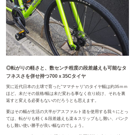
◎転がりの軽さと、数センチ程度の段差越えも可能なタ
フネスさを併せ持つ700ｘ35Cタイヤ
実に近代日本の土壌で育った”ママチャリ”のタイヤ幅は約35ｍｍ
ほど。未だその規格/幅は未だ変わる事なく在り続け、それを裏
返すと変える必要もないのだろうとも思えます。
要はその幅が生活の大半がアスファルト道を使用する我々にとっ
ては、転がりも軽く＆段差越えも楽＆スリップもし難い、パンク
もし難い使い勝手が良い幅なのでしょう。