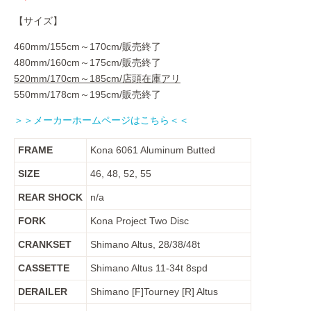
【サイズ】
460mm/155cm～170cm/販売終了
480mm/160cm～175cm/販売終了
520mm/170cm～185cm/店頭在庫アリ
550mm/178cm～195cm/販売終了
＞＞メーカーホームページはこちら＜＜
FRAME
Kona 6061 Aluminum Butted
SIZE
46, 48, 52, 55
REAR SHOCK
n/a
FORK
Kona Project Two Disc
CRANKSET
Shimano Altus, 28/38/48t
CASSETTE
Shimano Altus 11-34t 8spd
DERAILER
Shimano [F]Tourney [R] Altus