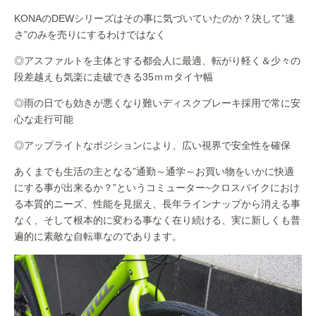
KONAのDEWシリーズはその事に気づいていたのか？決して”速
さ”のみを売りにするわけではなく
◎アスファルトを主体とする都会人に最適、転がり軽く＆少々の
段差越えも気楽に走破できる35ｍｍタイヤ幅
◎雨の日でも効きが悪くなり難いディスクブレーキ採用で常に安
心な走行可能
◎アップライトなポジションにより、広い視界で安全性を確保
あくまでも生活の主となる”通勤～通学～お買い物をいかに快適
にする事が出来るか？”というコミューター~クロスバイクにおけ
る本質的ニーズ、性能を見据え、長年ラインナップから消える事
なく、そして根本的に変わる事なく在り続ける、実に新しくも普
遍的に素敵な自転車なのであります。