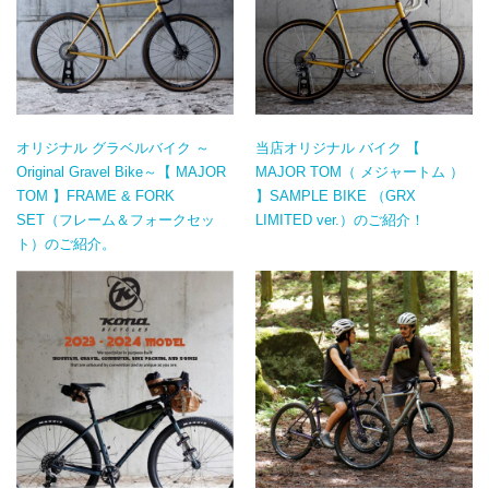
オリジナル グラベルバイク ～
当店オリジナル バイク 【
Original Gravel Bike～【 MAJOR
MAJOR TOM（ メジャートム ）
TOM 】FRAME & FORK
】SAMPLE BIKE （GRX
SET（フレーム＆フォークセッ
LIMITED ver.）のご紹介！
ト）のご紹介。