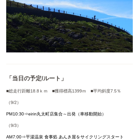
「当日の予定/ルート」
■総走行距離18.8ｋｍ ■獲得標高1399ｍ ■平均斜度7.5％
（9/2）
PM10:30⇒eirin丸太町店集合～出発（車移動開始）
（9/3）
AM7:00⇒平湯温泉 食事処 あんき屋をサイクリングスタート