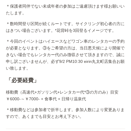
＊保護者同伴でない未成年者の参加はご遠慮頂けます様お願いい
たします。
＊数時間登り区間が続くルートです。サイクリング初心者の方に
はきつい場合ございます。*花背峠を3回登るイメージです。
＊今回のイベントはハイエースなどワゴン車のレンタカーの予約
が必要となります。③をご希望の方は、当日悪天候により開催で
きない場合でもレンタカー代のみ徴収させて頂きますので、誠に
申し訳ございませんが、必ず9/2 PM10:30 eirin丸太町店集合お願
い致します。
「必要経費」
移動費（高速代+ガソリン代+レンタカー代*③の方のみ）目安
￥6000-～￥7000- + 食事代 + 日帰り温泉代
＊移動費などは参加者で折半します。参加人数により変更ありま
すので、あくまでも目安とお考え下さい。