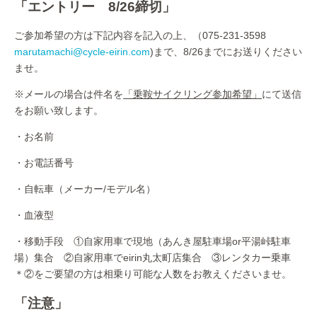
「エントリー 8/26締切」
ご参加希望の方は下記内容を記入の上、（075-231-3598
marutamachi@cycle-eirin.com
)まで、8/26までにお送りください
ませ。
※メールの場合は件名を
「乗鞍サイクリング参加希望」
にて送信
をお願い致します。
・お名前
・お電話番号
・自転車（メーカー/モデル名）
・血液型
・移動手段 ①自家用車で現地（あんき屋駐車場or平湯峠駐車
場）集合 ②自家用車でeirin丸太町店集合 ③レンタカー乗車
＊②をご要望の方は相乗り可能な人数をお教えくださいませ。
「注意」