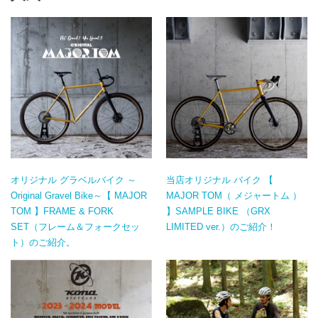
オリジナル グラベルバイク ～
当店オリジナル バイク 【
Original Gravel Bike～【 MAJOR
MAJOR TOM（ メジャートム ）
TOM 】FRAME & FORK
】SAMPLE BIKE （GRX
SET（フレーム＆フォークセッ
LIMITED ver.）のご紹介！
ト）のご紹介。