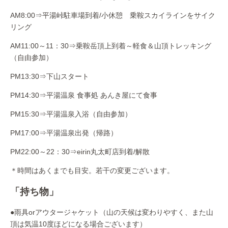
AM8:00⇒平湯峠駐車場到着/小休憩 乗鞍スカイラインをサイク
リング
AM11:00～11：30⇒乗鞍岳頂上到着～軽食＆山頂トレッキング
（自由参加）
PM13:30⇒下山スタート
PM14:30⇒平湯温泉 食事処 あんき屋にて食事
PM15:30⇒平湯温泉入浴（自由参加）
PM17:00⇒平湯温泉出発（帰路）
PM22:00～22：30⇒eirin丸太町店到着/解散
＊時間はあくまでも目安。若干の変更ございます。
「持ち物」
●雨具orアウタージャケット（山の天候は変わりやすく、また山
頂は気温10度ほどになる場合ございます）