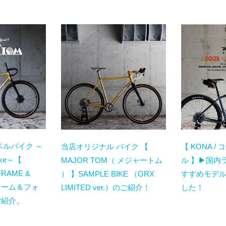
ベルバイク ～
当店オリジナル バイク 【
【 KONA / 
Bike～【
MAJOR TOM（ メジャートム
ル 】▶国内
FRAME &
） 】SAMPLE BIKE （GRX
すすめモデ
フレーム＆フォ
LIMITED ver.）のご紹介！
した！
ご紹介。