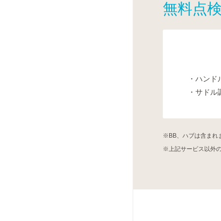
無料点
ハンド
サドル
※BB、ハブは含まれ
※上記サービス以外