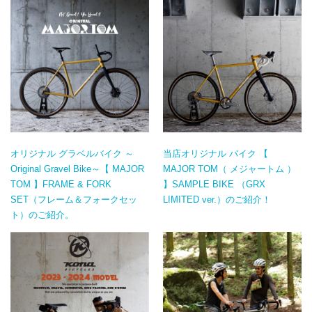
オリジナル グラベルバイク ～
当店オリジナル バイク 【
Original Gravel Bike～【 MAJOR
MAJOR TOM（ メジャートム ）
TOM 】FRAME & FORK
】SAMPLE BIKE （GRX
SET（フレーム＆フォークセッ
LIMITED ver.）のご紹介！
ト）のご紹介。