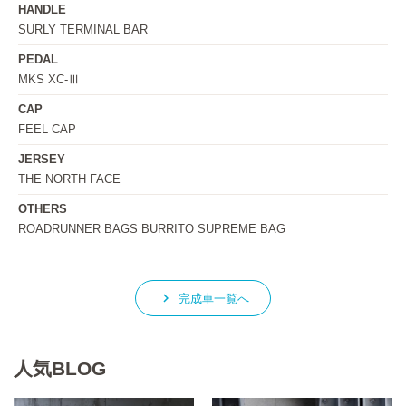
HANDLE
SURLY TERMINAL BAR
PEDAL
MKS XC-Ⅲ
CAP
FEEL CAP
JERSEY
THE NORTH FACE
OTHERS
ROADRUNNER BAGS BURRITO SUPREME BAG
keyboard_arrow_right
完成車一覧へ
人気BLOG