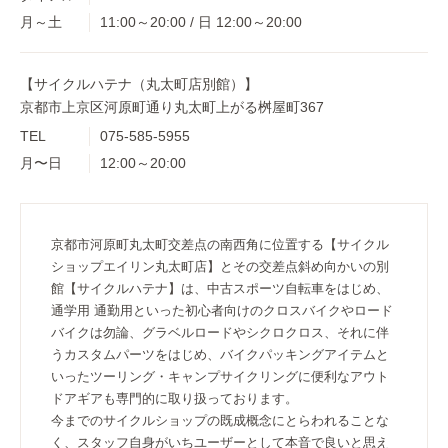
月～土
11:00～20:00 / 日 12:00～20:00
【サイクルハテナ（丸太町店別館）】
京都市上京区河原町通り丸太町上がる桝屋町367
TEL
075-585-5955
月〜日
12:00～20:00
京都市河原町丸太町交差点の南西角に位置する【サイクル
ショップエイリン丸太町店】とその交差点斜め向かいの別
館【サイクルハテナ】は、中古スポーツ自転車をはじめ、
通学用 通勤用といった初心者向けのクロスバイクやロード
バイクは勿論、グラベルロードやシクロクロス、それに伴
うカスタムパーツをはじめ、バイクパッキングアイテムと
いったツーリング・キャンプサイクリングに便利なアウト
ドアギアも専門的に取り扱っております。
今までのサイクルショップの既成概念にとらわれることな
く、スタッフ自身がいちユーザーとして本音で良いと思え