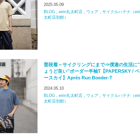
2025.05.09
BLOG
,
eirin丸太町店
,
ウェア
,
サイクルハテナ（eiri
太町店別館）
普段着～サイクリングにまで⇒僕達の生活に
ょうど良い”ボーダー半袖T【PAPERSKY / 
ースカイ】Aprés Run Boeder-T
2024.05.10
BLOG
,
eirin丸太町店
,
ウェア
,
サイクルハテナ（eiri
太町店別館）