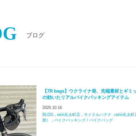
OG
ブログ
【7R bags】ウクライナ発、先端素材とギミ
の効いたリアルバイクパッキングアイテム
2025.10.16
BLOG
,
eirin丸太町店
,
サイクルハテナ（eirin丸太町
館）
,
バイクパッキング / バイクバッグ