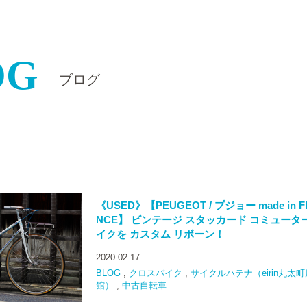
OG
ブログ
《USED》【PEUGEOT / プジョー made in F
NCE】 ビンテージ スタッカード コミュータ
イクを カスタム リボーン！
2020.02.17
BLOG
,
クロスバイク
,
サイクルハテナ（eirin丸太
館）
,
中古自転車