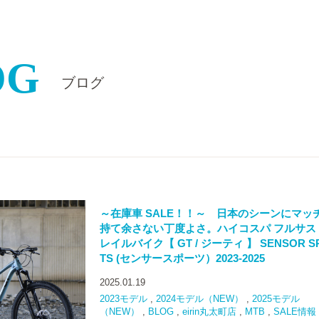
OG
ブログ
～在庫車 SALE！！～ 日本のシーンにマッ
持て余さない丁度よさ。ハイコスパ フルサス
レイルバイク【 GT / ジーティ 】 SENSOR S
TS (センサースポーツ）2023-2025
2025.01.19
2023モデル
,
2024モデル（NEW）
,
2025モデル
（NEW）
,
BLOG
,
eirin丸太町店
,
MTB
,
SALE情報