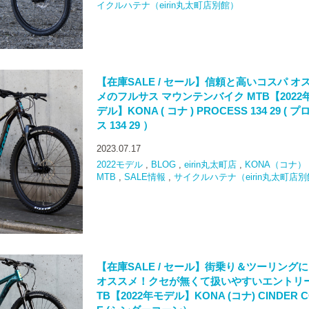
イクルハテナ（eirin丸太町店別館）
【在庫SALE / セール】信頼と高いコスパ オ
メのフルサス マウンテンバイク MTB【2022
デル】KONA ( コナ ) PROCESS 134 29 ( プ
ス 134 29 ）
2023.07.17
2022モデル
,
BLOG
,
eirin丸太町店
,
KONA（コナ）
MTB
,
SALE情報
,
サイクルハテナ（eirin丸太町店
【在庫SALE / セール】街乗り＆ツーリング
オススメ！クセが無くて扱いやすいエントリ
TB【2022年モデル】KONA (コナ) CINDER 