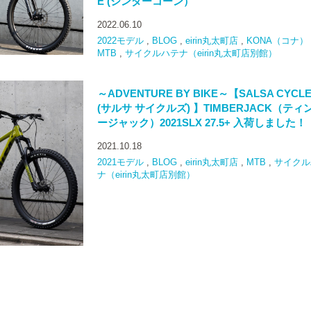
E (シンダーコーン）
2022.06.10
2022モデル
,
BLOG
,
eirin丸太町店
,
KONA（コナ）
MTB
,
サイクルハテナ（eirin丸太町店別館）
～ADVENTURE BY BIKE～【SALSA CYCL
(サルサ サイクルズ) 】TIMBERJACK（ティ
ージャック）2021SLX 27.5+ 入荷しました！
2021.10.18
2021モデル
,
BLOG
,
eirin丸太町店
,
MTB
,
サイクル
ナ（eirin丸太町店別館）