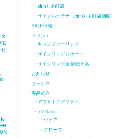
eirin丸太町店
サイクルハテナ（eirin丸太町店別館）
SALE情報
イベント
スス
年モ
キャンプツーリング
ロセ
サイクリングレポート
サイクリング会 開催日程
お知らせ
,
別館）
サービス
商品紹介
アウトドアアイテム
アパレル
にも
ウェア
ーM
グローブ
CON