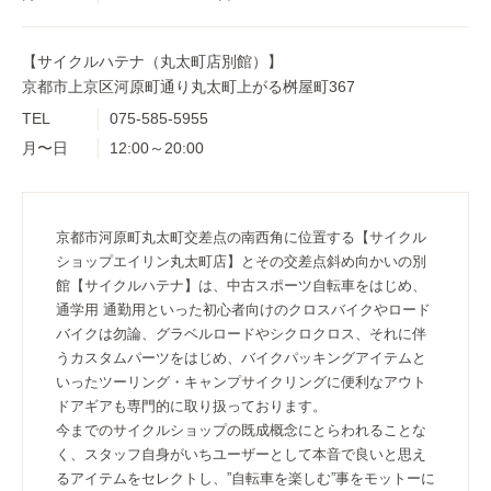
【サイクルハテナ（丸太町店別館）】
京都市上京区河原町通り丸太町上がる桝屋町367
TEL
075-585-5955
月〜日
12:00～20:00
京都市河原町丸太町交差点の南西角に位置する【サイクル
ショップエイリン丸太町店】とその交差点斜め向かいの別
館【サイクルハテナ】は、中古スポーツ自転車をはじめ、
通学用 通勤用といった初心者向けのクロスバイクやロード
バイクは勿論、グラベルロードやシクロクロス、それに伴
うカスタムパーツをはじめ、バイクパッキングアイテムと
いったツーリング・キャンプサイクリングに便利なアウト
ドアギアも専門的に取り扱っております。
今までのサイクルショップの既成概念にとらわれることな
く、スタッフ自身がいちユーザーとして本音で良いと思え
るアイテムをセレクトし、”自転車を楽しむ”事をモットーに