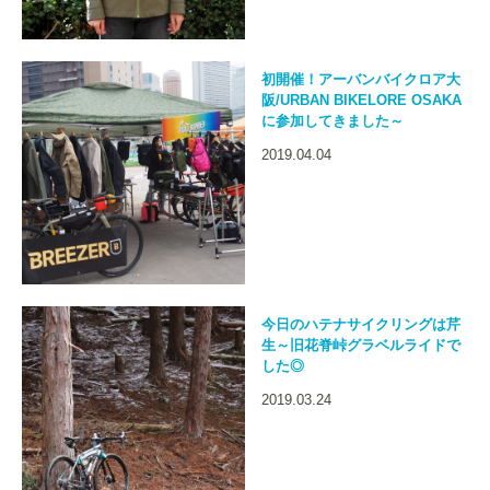
初開催！アーバンバイクロア大
阪/URBAN BIKELORE OSAKA
に参加してきました～
2019.04.04
今日のハテナサイクリングは芹
生～旧花脊峠グラベルライドで
した◎
2019.03.24