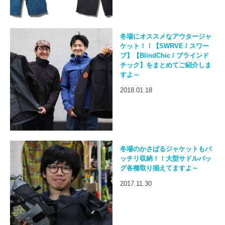
冬場にオススメなアウタージャ
ケット！！【SWRVE / スワー
ブ】【BlindChic / ブラインド
チック】をまとめてご紹介しま
すよ～
2018.01.18
冬場のかさばるジャケットもバ
ッチリ収納！！大型サドルバッ
グ各種取り揃えてますよ～
2017.11.30