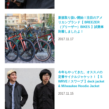
新規取り扱い開始！注目のアメ
リカンブランド【 BREEZER
（ブリーザー）BIKES 】試乗車
到着しましたよ！
2017.11.17
今年もやってきた、オススメの
定番サイクルジャケット！【 S
WRVE / スワーブ 】deck jacket
& Milwaukee Hoodie Jacket
2017.11.15