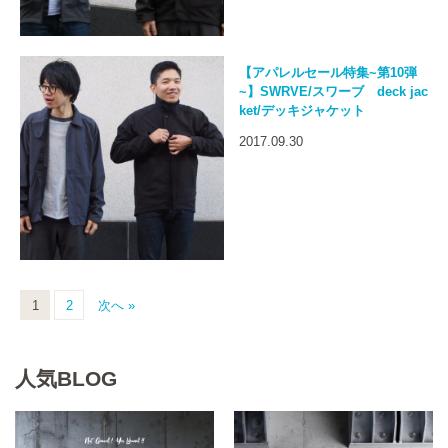
【アパレルセール特集~第10弾
~】SWRVE/スワーブ deck jac
ket/デッキジャケット
2017.09.30
1
2
次へ »
人気BLOG