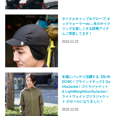
サイクルキャップ＆グローブ,ネ
ックウォーマーetc…冬のサイク
リングを楽しくする防寒アイテ
ムご用意してます！
2019.12.22
冬場にバッチリ活躍する【BLIN
DCHIC / ブラインドチック】Go
rillaJacket / ゴリラジャケット
& LightWeightGorillaJacket /
ライトウェイトゴリラジャケッ
ト がセールになりました！
2019.12.02