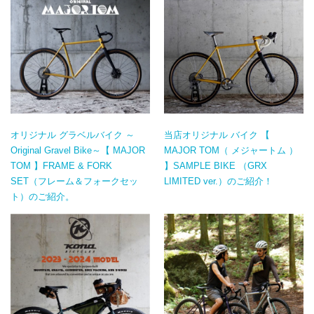
オリジナル グラベルバイク ～
当店オリジナル バイク 【
Original Gravel Bike～【 MAJOR
MAJOR TOM（ メジャートム ）
TOM 】FRAME & FORK
】SAMPLE BIKE （GRX
SET（フレーム＆フォークセッ
LIMITED ver.）のご紹介！
ト）のご紹介。