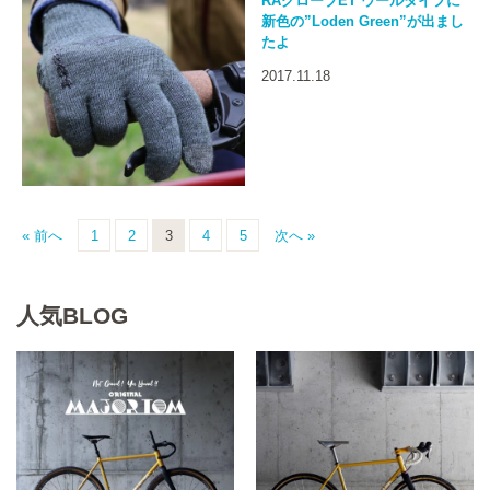
RAグローブET ウールタイプに
新色の”Loden Green”が出まし
たよ
2017.11.18
« 前へ
1
2
3
4
5
次へ »
人気BLOG