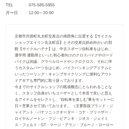
TEL
075-585-5955
月〜日
12:00～20:00
京都市河原町丸太町交差点の南西角に位置する【サイクル
ショップエイリン丸太町店】とその交差点斜め向かいの別
館【サイクルハテナ】は、中古スポーツ自転車をはじめ、
通学用 通勤用といった初心者向けのクロスバイクやロード
バイクは勿論、グラベルロードやシクロクロス、それに伴
うカスタムパーツをはじめ、バイクパッキングアイテムと
いったツーリング・キャンプサイクリングに便利なアウト
ドアギアも専門的に取り扱っております。
今までのサイクルショップの既成概念にとらわれることな
く、スタッフ自身がいちユーザーとして本音で良いと思え
るアイテムをセレクトし、”自転車を楽しむ”事をモットーに
日々営業させて頂いております。 （主要取扱ブランド：ジ
ャイアント・パナソニックオーダー・コナ・ブリーザー・
ロイヤルノートン・フジ・ビアンキ・ジオス・ジェイミ
ス・フェルト・GT・マージ・アラン・ブルーノ・ローロー