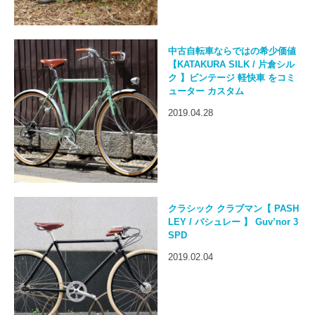
中古自転車ならではの希少価値
【KATAKURA SILK / 片倉シル
ク 】ビンテージ 軽快車 をコミ
ューター カスタム
2019.04.28
クラシック クラブマン【 PASH
LEY / パシュレー 】 Guv’nor 3
SPD
2019.02.04