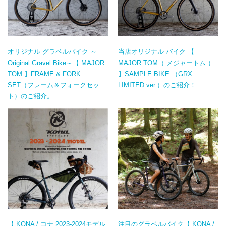
オリジナル グラベルバイク ～
当店オリジナル バイク 【
Original Gravel Bike～【 MAJOR
MAJOR TOM（ メジャートム ）
TOM 】FRAME & FORK
】SAMPLE BIKE （GRX
SET（フレーム＆フォークセッ
LIMITED ver.）のご紹介！
ト）のご紹介。
【 KONA / コナ 2023-2024モデル
注目のグラベルバイク【 KONA /