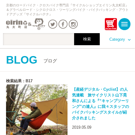
京都のロードバイク・クロスバイク専門店『サイクルショップエイリン丸太町店』
＆グラベルロード・シクロクロス・ツーリングバイク・バイクパッキング・アウト
ドアグッズ『サイクルハテナ』
Category
BLOG
ブログ
検索結果：B17
【産経デジタル・Cyclist】の人
気連載 旅サイクリスト山下晃
和さんによる『“キャンプツーリ
ング”の達人』に我々スタッフの
バイクパッキングスタイルが紹
介されました
2019.05.09