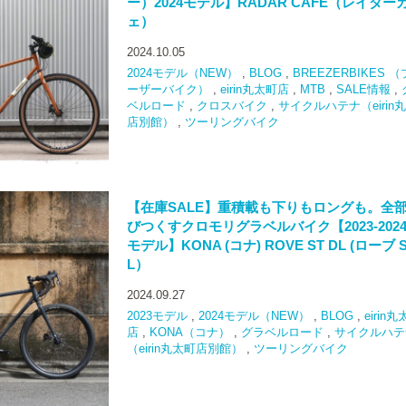
ー）2024モデル】RADAR CAFE（レイダー
ェ）
2024.10.05
2024モデル（NEW）
,
BLOG
,
BREEZERBIKES 
ーザーバイク）
,
eirin丸太町店
,
MTB
,
SALE情報
,
ベルロード
,
クロスバイク
,
サイクルハテナ（eirin
店別館）
,
ツーリングバイク
【在庫SALE】重積載も下りもロングも。全
びつくすクロモリグラベルバイク【2023-202
モデル】KONA (コナ) ROVE ST DL (ローブ S
L）
2024.09.27
2023モデル
,
2024モデル（NEW）
,
BLOG
,
eirin
店
,
KONA（コナ）
,
グラベルロード
,
サイクルハテ
（eirin丸太町店別館）
,
ツーリングバイク