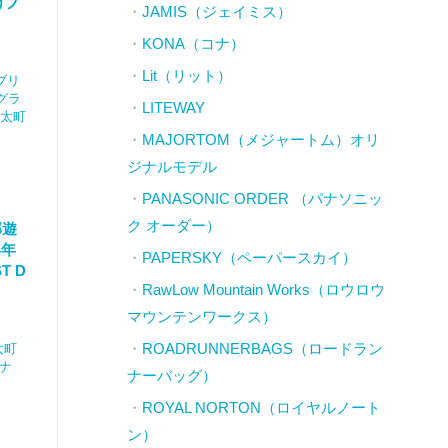
カフ
JAMIS（ジェイミス）
KONA（コナ）
Lit（リット）
（ブリ
グラ
LITEWAY
丸太町
MAJORTOM（メジャートム）オリ
ジナルモデル
PANASONIC ORDER （パナソニッ
ク オーダー）
部遊
4年
PAPERSKY（ペーパースカイ）
T D
RawLow Mountain Works（ロウロウ
マウンテンワークス）
ROADRUNNERBAGS（ロードラン
丸太町
ナ
ナーバッグ）
ROYAL NORTON（ロイヤルノート
ン）