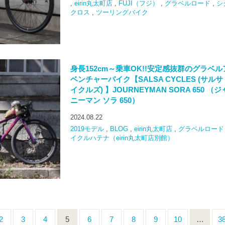
,
eirin丸太町店
,
FUJI（フジ）
,
グラベルロード
,
シ
クロス
,
ツーリングバイク
身長152cm～乗車OK!!安定感抜群のグラベル
ベンチャーバイク【SALSA CYCLES (サルサ
イクルズ) 】JOURNEYMAN SORA 650 （
ニーマン ソラ 650）
2024.08.22
2019モデル
,
BLOG
,
eirin丸太町店
,
グラベルロード
イクルハテナ（eirin丸太町店別館）
2
3
4
5
6
7
8
9
10
…
3