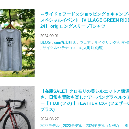
～ライド x フード x ショッピング x キャン
スペシャルイベント【VILLAGE GREEN RIDE
24】 orig ロングスリーブTシャツ
2024.09.01
BLOG
,
eirin丸太町店
,
ウェア
,
サイクリング会 開
,
サイクルハテナ（eirin丸太町店別館）
【在庫SALE】クロモリの美シルエットと懐
さ。日常も冒険も楽しむアーバングラベルツ
ー【 FUJI (フジ) 】FEATHER CX+ (フェザー
プラス)
2024.08.27
2022モデル
,
2023モデル
,
2024モデル（NEW）
,
B