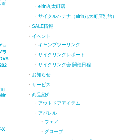
ト商
eirin丸太町店
サイクルハテナ（eirin丸太町店別館）
SALE情報
イベント
キャンプツーリング
グ⇔
グラ
サイクリングレポート
DVA
サイクリング会 開催日程
02
お知らせ
サービス
丸太町
商品紹介
rin
アウトドアアイテム
アパレル
ウェア
-X
グローブ