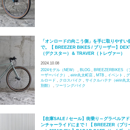
「オンロードの向こう側」を手に取りやすい
で。【 BREEZER BIKES / ブリーザー】DEX
（デクスター）＆ TRAVER（トレヴァー）
2024.10.08
2024モデル（NEW）
,
BLOG
,
BREEZERBIKES 
ーザーバイク）
,
eirin丸太町店
,
MTB
,
イベント
,
グ
ルロード
,
クロスバイク
,
サイクルハテナ（eirin丸
別館）
,
ツーリングバイク
【在庫SALE / セール】街乗り～グラベルア
ンチャーライドにまで！【 BREEZER（ブリ