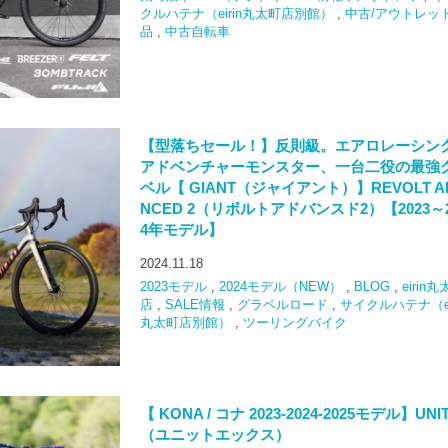
クルハテナ（eirin丸太町店別館）
,
中古/アウトレッ
品
,
中古自転車
【型落ちセール！】反則級。エアロレーシン
アドベンチャーモンスター、一台二役の最強
ベル【 GIANT（ジャイアント）】REVOLT A
NCED 2（リボルトアドバンスド2）【2023～2
4年モデル】
2024.11.18
2023モデル
,
2024モデル（NEW）
,
BLOG
,
eirin
店
,
SALE情報
,
グラベルロード
,
サイクルハテナ（ei
丸太町店別館）
,
ツーリングバイク
【 KONA / コナ 2023-2024-2025モデル】UNIT
（ユニットエックス）