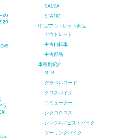
SALSA
プ～の
STATIC
 20
中古/アウトレット商品
アウトレット
中古自転車
催日程
中古部品
車種別紹介
MTB
グラベルロード
クロスバイク
深
コミューター
アラ
CX
シクロクロス
シングル / ピストバイク
ツーリングバイク
LOG