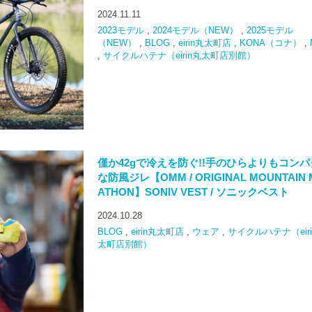
2024.11.11
2023モデル
,
2024モデル（NEW）
,
2025モデル
（NEW）
,
BLOG
,
eirin丸太町店
,
KONA（コナ）
,
,
サイクルハテナ（eirin丸太町店別館）
僅か42gで冷えを防ぐ!!手のひらよりもコン
な防風ジレ【OMM / ORIGINAL MOUNTAIN 
ATHON】SONIV VEST / ソニックベスト
2024.10.28
BLOG
,
eirin丸太町店
,
ウェア
,
サイクルハテナ（eiri
太町店別館）