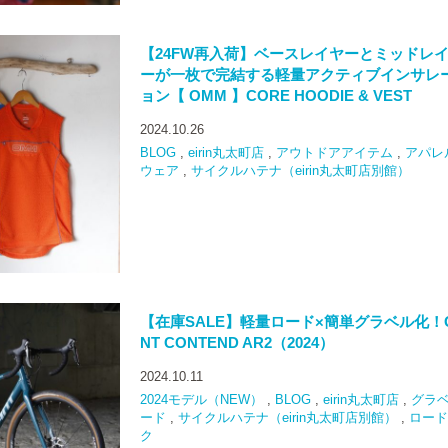
【24FW再入荷】ベースレイヤーとミッドレ
ーが一枚で完結する軽量アクティブインサレ
ョン【 OMM 】CORE HOODIE & VEST
2024.10.26
BLOG
,
eirin丸太町店
,
アウトドアアイテム
,
アパレ
ウェア
,
サイクルハテナ（eirin丸太町店別館）
【在庫SALE】軽量ロード×簡単グラベル化！G
NT CONTEND AR2（2024）
2024.10.11
2024モデル（NEW）
,
BLOG
,
eirin丸太町店
,
グラ
ード
,
サイクルハテナ（eirin丸太町店別館）
,
ロード
ク