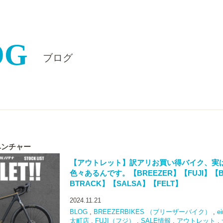
OG
ブログ
ベンチャー
【アウトレット】訳アリお買い得バイク、実
色々あるんです。【BREEZER】【FUJI】【
BTRACK】【SALSA】【FELT】
2024.11.21
BLOG
,
BREEZERBIKES （ブリーザーバイク）
,
e
太町店
,
FUJI（フジ）
,
SALE情報
,
アウトレット
,